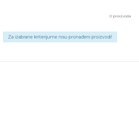
0
proizvoda
Za izabrane kriterijume nisu pronađeni proizvodi!