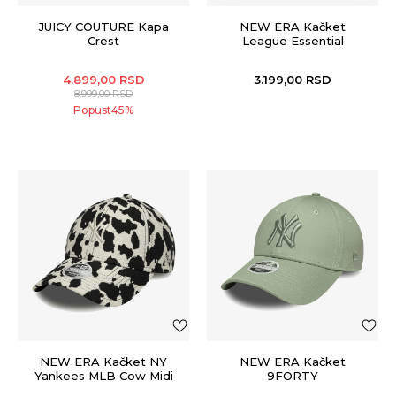
JUICY COUTURE Kapa
NEW ERA Kačket
Crest
League Essential
9FORTY
4.899,00
RSD
3.199,00
RSD
8.999,00
RSD
Popust
45
%
NEW ERA Kačket NY
NEW ERA Kačket
Yankees MLB Cow Midi
9FORTY
9FORTY