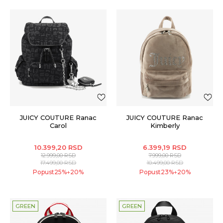
JUICY COUTURE Ranac
JUICY COUTURE Ranac
Carol
Kimberly
10.399,20
RSD
6.399,19
RSD
12.999,00
RSD
7.999,00
RSD
17.499,00
RSD
10.499,00
RSD
Popust
25
%
20
%
Popust
23
%
20
%
+
+
GREEN
GREEN