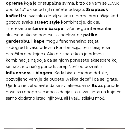
oprema
koja je pristupačna svima, brzo će vam se „uvući
pod kožu“ pa se od njih nećete odvajati.
Snapback
kačketi
su svakako detalj sa kojim nema promašaja kod
gotovo svake
street style
kombinacije, dok su
interesantne
šarene
čarape
i više nego interesantan
aksesoar ako se ponesu uz adekvatne
patike
i
garderobu
. I
kape
mogu fenomenalno stajati i
nadograditi vašu odevnu kombinaciju, te ih birajte sa
naročitom pažnjom. Ako ne znate koja je odevna
kombinacija najbolja da sa njom ponesete aksesoare koji
se nalaze u našoj ponudi, „prepišite“ od poznatih
influensera
ili
blogera
. Kada birate modne detalje,
dozvoljeno vam je da budete „velika deca“ i da se igrate.
Ujedno ne zaboravite da se svi aksesoari iz
Buzz
ponude
nose sa mnogo samopouzdanja i to u varijantama koje će
samo dodatno istaći njihovu, ali i vašu stilsku moć.