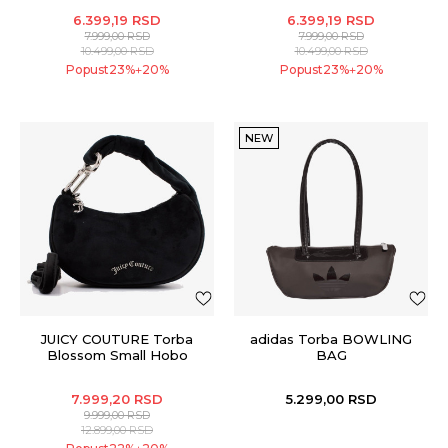
6.399,19
RSD
6.399,19
RSD
7.999,00
RSD
7.999,00
RSD
10.499,00
RSD
10.499,00
RSD
Popust
23
%
20
%
Popust
23
%
20
%
+
+
NEW
JUICY COUTURE Torba
adidas Torba BOWLING
Blossom Small Hobo
BAG
7.999,20
RSD
5.299,00
RSD
9.999,00
RSD
12.899,00
RSD