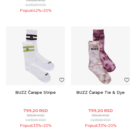
1.999,00
RSD
3.499,00
RSD
Popust
42
%
20
%
+
BUZZ Čarape Stripe
BUZZ Čarape Tie & Dye
799,20
RSD
799,20
RSD
999,00
RSD
999,00
RSD
1.499,00
RSD
1.499,00
RSD
Popust
33
%
20
%
Popust
33
%
20
%
+
+