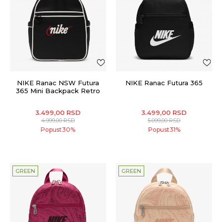
NIKE Ranac NSW Futura
NIKE Ranac Futura 365
365 Mini Backpack Retro
3.499,00
RSD
3.499,00
RSD
4.999,00
RSD
5.099,00
RSD
Popust
30
%
Popust
31
%
GREEN
GREEN