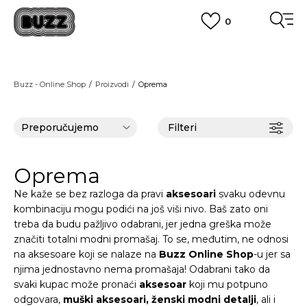
0
OBAVEŠTENJE O PROMENI NAZIVA KOMPANIJE
POGLEDAJ VIŠE
VAŽNO OBAVEŠTENJE ZA POTROŠAČE
Buzz - Online Shop
Proizvodi
Oprema
POGLEDAJ VIŠE
KUPI NA 9 RATA
Banca Intesa kreditnim karticama
POGLEDAJ VIŠE
Filteri
POZOVI NAS
011 422 1440
SINDIKALNA PRODAJA
kupovina putem administrativne zabrane do 12 rata.
Oprema
POGLEDAJ VIŠE
Ne kaže se bez razloga da pravi
aksesoari
svaku odevnu
kombinaciju mogu podići na još viši nivo. Baš zato oni
treba da budu pažljivo odabrani, jer jedna greška može
značiti totalni modni promašaj. To se, međutim, ne odnosi
na aksesoare koji se nalaze na
Buzz Online Shop
-u jer sa
njima jednostavno nema promašaja! Odabrani tako da
svaki kupac može pronaći
aksesoar
koji mu potpuno
odgovara,
muški aksesoari, ženski modni detalji
, ali i