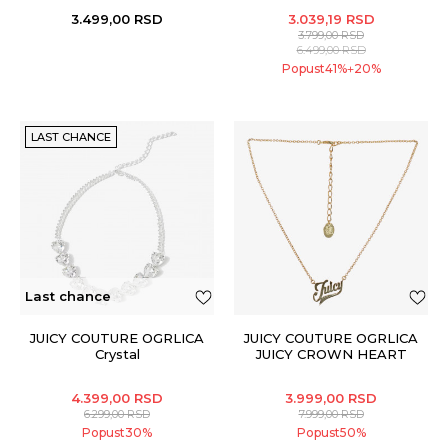
3.499,00
RSD
3.039,19
RSD
3.799,00
RSD
6.499,00
RSD
Popust
41
%
20
%
+
LAST CHANCE
Last chance
JUICY COUTURE OGRLICA
JUICY COUTURE OGRLICA
Crystal
JUICY CROWN HEART
SHORT NECKLACE IN
SILV
4.399,00
RSD
3.999,00
RSD
6.299,00
RSD
7.999,00
RSD
Popust
30
%
Popust
50
%