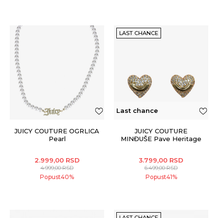
LAST CHANCE
Last chance
JUICY COUTURE OGRLICA
JUICY COUTURE
Pearl
MINĐUŠE Pave Heritage
Heart Stud
2.999,00
RSD
3.799,00
RSD
4.999,00
RSD
6.499,00
RSD
Popust
40
%
Popust
41
%
LAST CHANCE