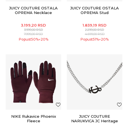
JUICY COUTURE OSTALA
JUICY COUTURE OSTALA
OPREMA Necklace
OPREMA Stud
3.199,20
RSD
1.839,19
RSD
3.999,00
RSD
2.299,00
RSD
7.999,00
RSD
4.699,00
RSD
Popust
50
%
20
%
Popust
51
%
20
%
+
+
NIKE Rukavice Phoenix
JUICY COUTURE
Fleece
NARUKVICA JC Heritage