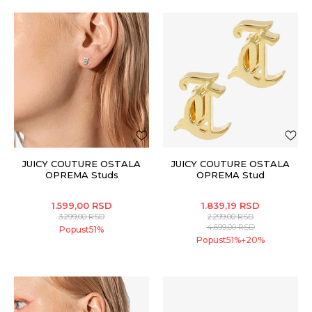
JUICY COUTURE OSTALA
JUICY COUTURE OSTALA
OPREMA Studs
OPREMA Stud
1.599,00
RSD
1.839,19
RSD
3.299,00
RSD
2.299,00
RSD
4.699,00
RSD
Popust
51
%
Popust
51
%
20
%
+