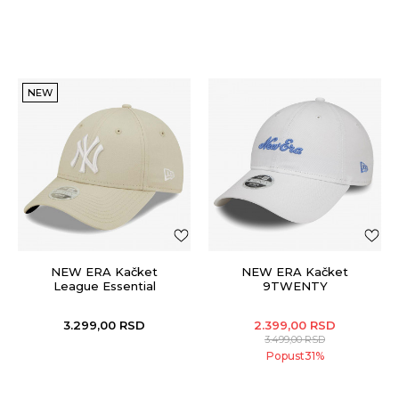
NEW
NEW ERA Kačket
NEW ERA Kačket
League Essential
9TWENTY
9FORTY®
3.299,00
RSD
2.399,00
RSD
3.499,00
RSD
Popust
31
%