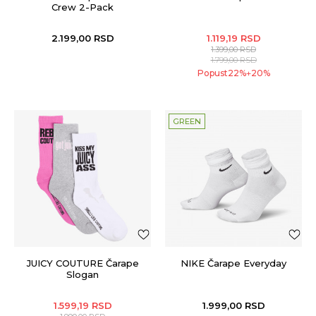
Crew 2-Pack
2.199,00
RSD
1.119,19
RSD
1.399,00
RSD
1.799,00
RSD
Popust
22
%
20
%
+
GREEN
JUICY COUTURE Čarape
NIKE Čarape Everyday
Slogan
1.599,19
RSD
1.999,00
RSD