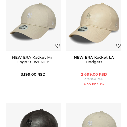
NEW ERA Kačket Mini
NEW ERA Kačket LA
Logo 9TWENTY
Dodgers
3.199,00
RSD
2.699,00
RSD
3.899,00
RSD
Popust
30
%