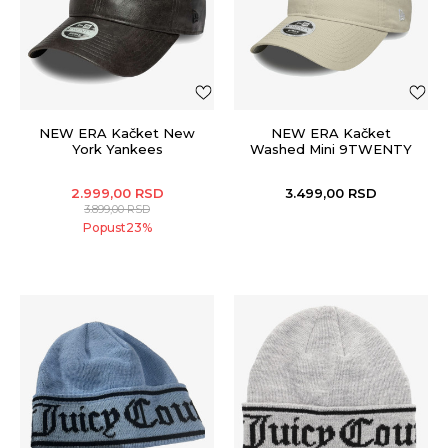
NEW ERA Kačket New
NEW ERA Kačket
York Yankees
Washed Mini 9TWENTY
2.999,00
RSD
3.499,00
RSD
3.899,00
RSD
Popust
23
%