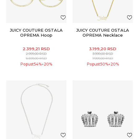
JUICY COUTURE OSTALA
JUICY COUTURE OSTALA
OPREMA Hoop
OPREMA Necklace
2.399,21
RSD
3.199,20
RSD
2.999,00
RSD
3.999,00
RSD
6.599,00
RSD
7.999,00
RSD
Popust
54
%
20
%
Popust
50
%
20
%
+
+