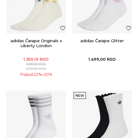
adidas Čarape Originals x
adidas Čarape Glitter
Liberty London
1.359,19
RSD
1.499,00
RSD
1.699,00
RSD
2.199,00
RSD
Popust
22
%
20
%
+
NEW