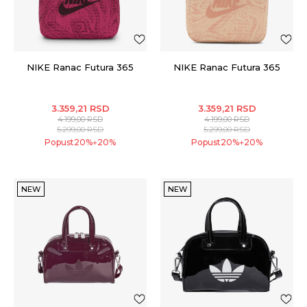
NIKE Ranac Futura 365
NIKE Ranac Futura 365
3.359,21
RSD
3.359,21
RSD
4.199,00
RSD
4.199,00
RSD
5.299,00
RSD
5.299,00
RSD
Popust
20
%
20
%
Popust
20
%
20
%
+
+
NEW
NEW