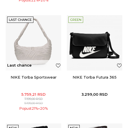
Popust
22
%
20
%
+
LAST CHANCE
GREEN
Last chance
NIKE Torba Sportswear
NIKE Torba Futura 365
5.759,21
RSD
3.299,00
RSD
7.199,00
RSD
9.199,00
RSD
Popust
21
%
20
%
+
NEW
NEW