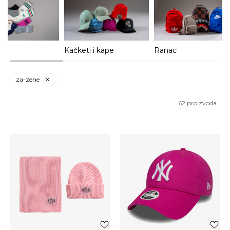
Kačketi i kape
Ranac
za-zene
62
proizvoda