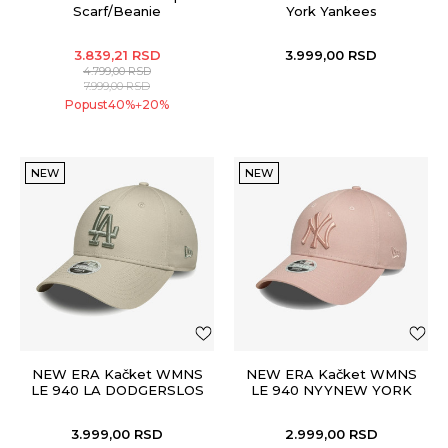
Scarf/Beanie
York Yankees
3.839,21
RSD
3.999,00
RSD
4.799,00
RSD
7.999,00
RSD
Popust
40
%
20
%
+
NEW
NEW
NEW ERA Kačket WMNS
NEW ERA Kačket WMNS
LE 940 LA DODGERSLOS
LE 940 NYYNEW YORK
ANGELES DODGER
YANKEES
3.999,00
RSD
2.999,00
RSD