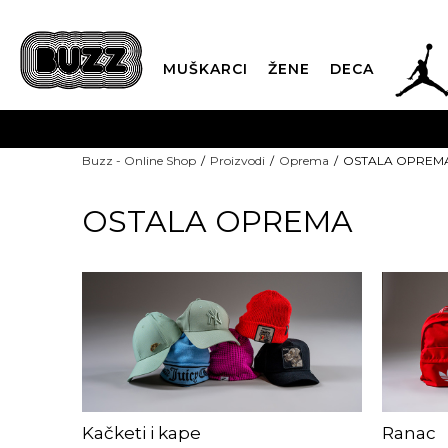
JOR
MUŠKARCI
ŽENE
DECA
OB
Buzz - Online Shop
Proizvodi
Oprema
OSTALA OPREM
KUP
OSTALA OPREMA
SINDIKALNA PR
Kačketi i kape
Ranac