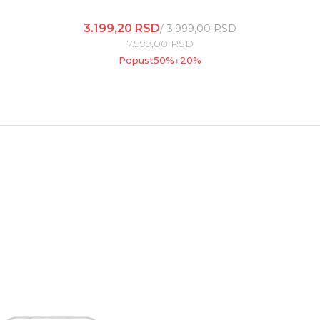
3.199,20
RSD
3.999,00
RSD
7.999,00
RSD
Popust
50
%
20
%
+