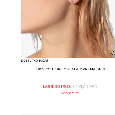
DOSTUPNO BOJA:
1
JUICY COUTURE OSTALA OPREMA Stud
1.599,00
RSD
3.299,00
RSD
Popust
51
%