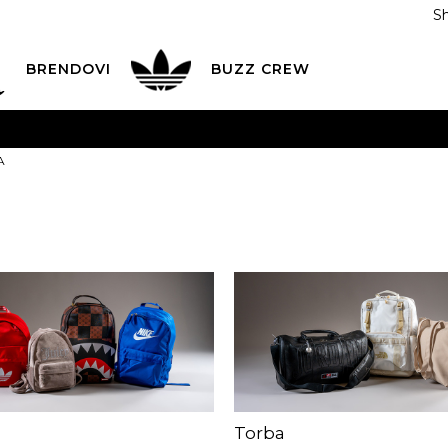
S
DAN
ADIDAS
BRENDOVI
BUZZ
CREW
AVEŠTENJE O PROMENI NAZIVA KOMPANIJE
POGLEDAJ VI
A
VAŽNO OBAVEŠTENJE ZA POTROŠAČE
POGLEDAJ VIŠE
I NA 9 RATA
Banca Intesa kreditnim karticama
POGLEDAJ 
POZOVI NAS
011 422 1440
ODAJA
kupovina putem administrativne zabrane do 12 rata
Torba