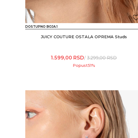
DOSTUPNO BOJA:
1
JUICY COUTURE OSTALA OPREMA Studs
1.599,00
RSD
3.299,00
RSD
Popust
51
%