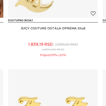
DOSTUPNO BOJA:
1
D
JUICY COUTURE OSTALA OPREMA Stud
1.839,19
RSD
2.299,00
RSD
4.699,00
RSD
Popust
51
%
20
%
+