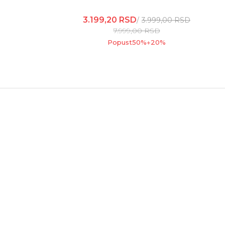
3.199,20
RSD
3.999,00
RSD
7.999,00
RSD
Popust
50
%
20
%
+