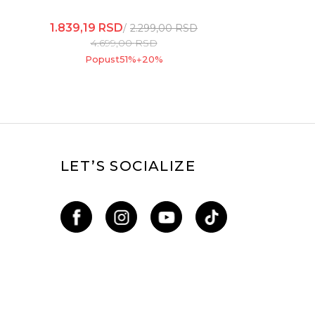
1.839,19
RSD
2.299,00
RSD
4.699,00
RSD
Popust
51
%
20
%
+
LET’S SOCIALIZE