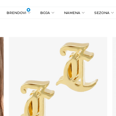
1
2
3
4
5
6
7
8
9
BRENDOVI
BOJA
NAMENA
SEZONA