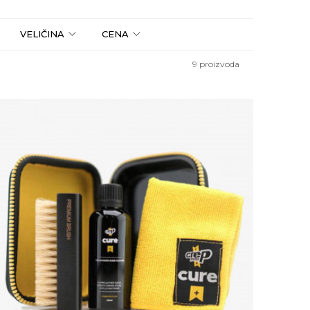
VELIČINA
CENA
9
proizvoda