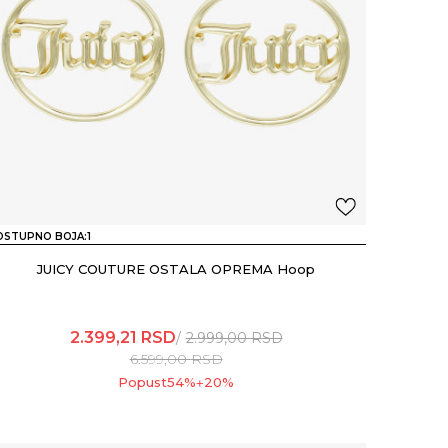
OSTUPNO BOJA:
1
JUICY COUTURE OSTALA OPREMA Hoop
2.399,21
RSD
2.999,00
RSD
6.599,00
RSD
Popust
54
%
20
%
+