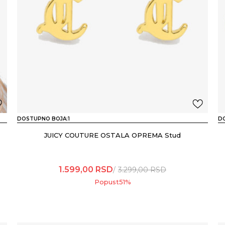
DOSTUPNO BOJA:
1
D
JUICY COUTURE OSTALA OPREMA Stud
1.599,00
RSD
3.299,00
RSD
Popust
51
%