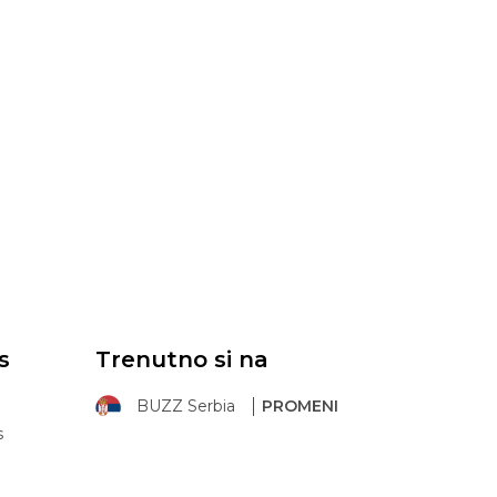
s
Trenutno si na
BUZZ Serbia
PROMENI
s