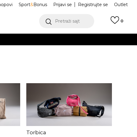
hopovi
Sport
&
Bonus
Prijavi se
Registrujte se
Outlet
Pretraži sajt
0
ŠE
VIŠE
.
POGLEDAJ VIŠE
Torbica
Čarape