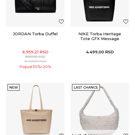
JORDAN Torba Duffel
NIKE Torba Heritage
Tote GFX Message
6.959,21
RSD
4.499,00
RSD
8.699,00
RSD
12.499,00
RSD
Popust
30
%
20
%
+
NEW
LAST CHANCE