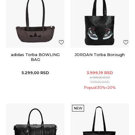
adidas Torba BOWLING
JORDAN Torba Borough
BAG
5.299,00
RSD
3.999,19
RSD
4.999,00
RSD
7.199,00
RSD
Popust
30
%
20
%
+
NEW