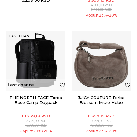
4.999,00
RSD
6.499,00
RSD
Popust
23
%
20
%
+
LAST CHANCE
Last chance
THE NORTH FACE Torba
JUICY COUTURE Torba
Base Camp Daypack
Blossom Micro Hobo
10.239,19
RSD
6.399,19
RSD
12.799,00
RSD
7.999,00
RSD
15.999,00
RSD
10.499,00
RSD
Popust
20
%
20
%
Popust
23
%
20
%
+
+