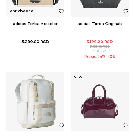
Last chance
adidas Torba Adicolor
adidas Torba Originals
5.299,00
RSD
3.199,20
RSD
3.999,00
RSD
5.299,00
RSD
Popust
24
%
20
%
+
NEW