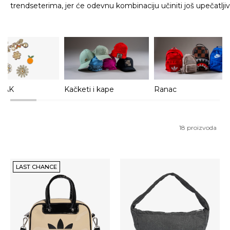
trendseterima, jer će odevnu kombinaciju učiniti još upečatlj
ZAK
Kačketi i kape
Ranac
18
proizvoda
LAST CHANCE