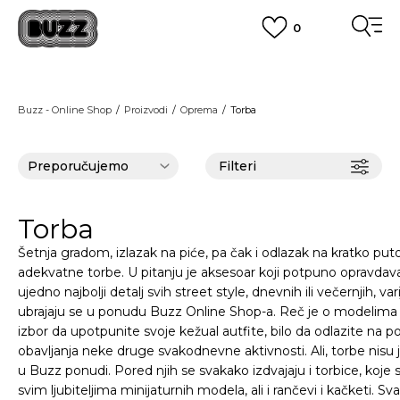
0
OBAVEŠTENJE O PROMENI NAZIVA KOMPANIJE
POGLEDAJ VIŠE
VAŽNO OBAVEŠTENJE ZA POTROŠAČE
Buzz - Online Shop
Proizvodi
Oprema
Torba
POGLEDAJ VIŠE
KUPI NA 9 RATA
Banca Intesa kreditnim karticama
POGLEDAJ VIŠE
Filteri
POZOVI NAS
011 422 1440
SINDIKALNA PRODAJA
kupovina putem administrativne zabrane do 12 rata.
Torba
POGLEDAJ VIŠE
Šetnja gradom, izlazak na piće, pa čak i odlazak na kratko pu
adekvatne
torbe
. U pitanju je aksesoar koji potpuno opravdava
ujedno najbolji detalj svih
street style
,
dnevnih ili večernjih, var
ubrajaju se u ponudu
Buzz Online Shop
-a. Reč je o modelim
izbor da upotpunite svoje kežual autfite, bilo da odlazite na pos
obavljanja neke druge svakodnevne aktivnosti. Ali,
torbe
nisu 
u
Buzz
ponudi. Pored njih se svakako izdvajaju i
torbice
, koje 
svim ljubiteljima minijaturnih modela, ali i
rančevi
i
kačketi
. Sv