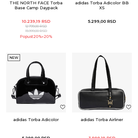
THE NORTH FACE Torba
adidas Torba Adicolor BB
Base Camp Daypack
XS
10.239,19
RSD
5.299,00
RSD
12.799,00
RSD
15.999,00
RSD
Popust
20
%
20
%
+
NEW
adidas Torba Adicolor
adidas Torba Airliner
5.299,00
RSD
3.999,19
RSD