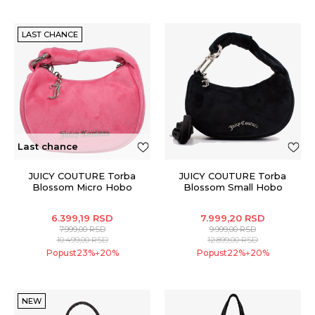
LAST CHANCE
Last chance
JUICY COUTURE Torba
JUICY COUTURE Torba
Blossom Micro Hobo
Blossom Small Hobo
6.399,19
RSD
7.999,20
RSD
7.999,00
RSD
9.999,00
RSD
10.499,00
RSD
12.899,00
RSD
Popust
23
%
20
%
Popust
22
%
20
%
+
+
NEW