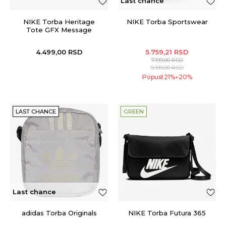
Last chance
NIKE Torba Heritage
NIKE Torba Sportswear
Tote GFX Message
4.499,00
RSD
5.759,21
RSD
7.199,00
RSD
9.199,00
RSD
Popust
21
%
20
%
+
LAST CHANCE
GREEN
Last chance
adidas Torba Originals
NIKE Torba Futura 365