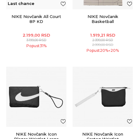
Last chance
NIKE Novčanik All Court
NIKE Novčanik
8P KD
Basketball
2.199,00
RSD
1.919,21
RSD
3.199,00
RSD
2.399,00
RSD
2.999,00
RSD
Popust
31
%
Popust
20
%
20
%
+
NIKE Novčanik Icon
NIKE Novčanik Icon
Blazer Wristlet Large
Cortez Wristlet