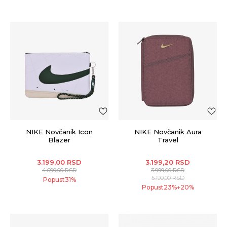
NIKE Novčanik Icon
NIKE Novčanik Aura
Blazer
Travel
3.199,00
RSD
3.199,20
RSD
4.699,00
RSD
3.999,00
RSD
5.199,00
RSD
Popust
31
%
Popust
23
%
20
%
+