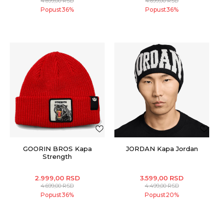
4.699,00
RSD
4.699,00
RSD
Popust
36
%
Popust
36
%
GOORIN BROS Kapa
JORDAN Kapa Jordan
Strength
2.999,00
RSD
3.599,00
RSD
4.699,00
RSD
4.499,00
RSD
Popust
36
%
Popust
20
%