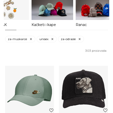
ZAK
Kačketi i kape
Ranac
za-muskarce
unisex
za-odrasle
303
proizvoda