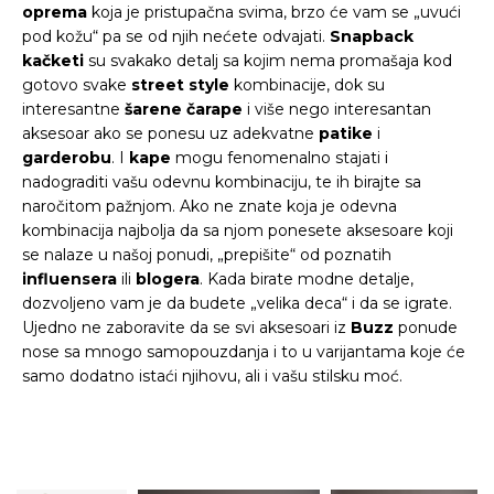
oprema
koja je pristupačna svima, brzo će vam se „uvući
pod kožu“ pa se od njih nećete odvajati.
Snapback
kačketi
su svakako detalj sa kojim nema promašaja kod
gotovo svake
street style
kombinacije, dok su
interesantne
šarene
čarape
i više nego interesantan
aksesoar ako se ponesu uz adekvatne
patike
i
garderobu
. I
kape
mogu fenomenalno stajati i
nadograditi vašu odevnu kombinaciju, te ih birajte sa
naročitom pažnjom. Ako ne znate koja je odevna
kombinacija najbolja da sa njom ponesete aksesoare koji
se nalaze u našoj ponudi, „prepišite“ od poznatih
influensera
ili
blogera
. Kada birate modne detalje,
dozvoljeno vam je da budete „velika deca“ i da se igrate.
Ujedno ne zaboravite da se svi aksesoari iz
Buzz
ponude
nose sa mnogo samopouzdanja i to u varijantama koje će
samo dodatno istaći njihovu, ali i vašu stilsku moć.