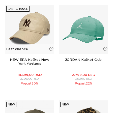
LAST CHANCE
Last chance
NEW ERA Kačket New
JORDAN Kačket Club
York Yankees
18.399,00
RSD
2.799,00
RSD
22.999,00
RSD
3.599,00
RSD
Popust
20
%
Popust
22
%
NEW
NEW