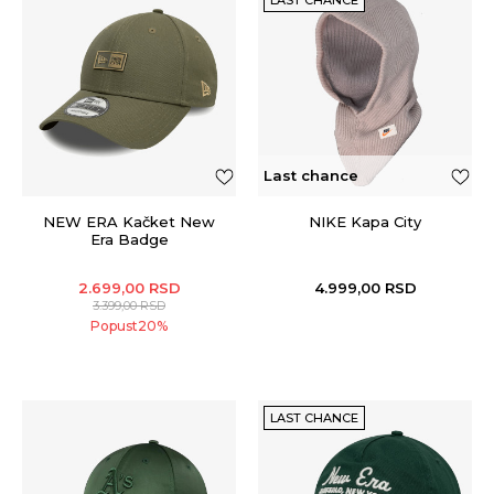
Last chance
NEW ERA Kačket New
NIKE Kapa City
Era Badge
2.699,00
RSD
4.999,00
RSD
3.399,00
RSD
Popust
20
%
LAST CHANCE