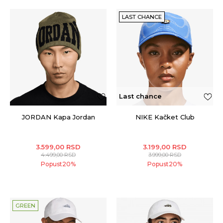
LAST CHANCE
Last chance
JORDAN Kapa Jordan
NIKE Kačket Club
3.599,00
RSD
3.199,00
RSD
4.499,00
RSD
3.999,00
RSD
Popust
20
%
Popust
20
%
GREEN