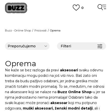
0
OBAVEŠTENJE O PROMENI NAZIVA KOMPANIJE
POGLEDAJ VIŠE
VAŽNO OBAVEŠTENJE ZA POTROŠAČE
Buzz - Online Shop
Proizvodi
Oprema
POGLEDAJ VIŠE
KUPI NA 9 RATA
Banca Intesa kreditnim karticama
POGLEDAJ VIŠE
Filteri
POZOVI NAS
011 422 1440
SINDIKALNA PRODAJA
kupovina putem administrativne zabrane do 12 rata.
Oprema
POGLEDAJ VIŠE
Ne kaže se bez razloga da pravi
aksesoari
svaku odevnu
kombinaciju mogu podići na još viši nivo. Baš zato oni
treba da budu pažljivo odabrani, jer jedna greška može
značiti totalni modni promašaj. To se, međutim, ne odnosi
na aksesoare koji se nalaze na
Buzz Online Shop
-u jer sa
njima jednostavno nema promašaja! Odabrani tako da
svaki kupac može pronaći
aksesoar
koji mu potpuno
odgovara,
muški aksesoari, ženski modni detalji
, ali i