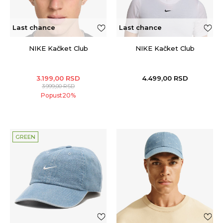
Last chance
Last chance
NIKE Kačket Club
NIKE Kačket Club
3.199,00
RSD
4.499,00
RSD
3.999,00
RSD
Popust
20
%
GREEN