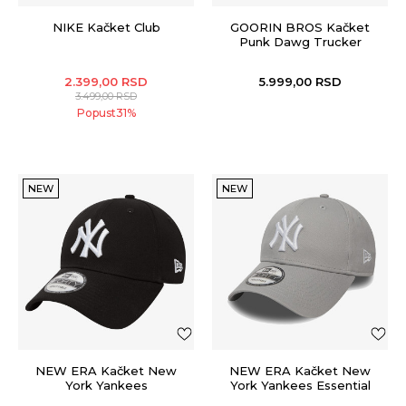
NIKE Kačket Club
GOORIN BROS Kačket
Punk Dawg Trucker
2.399,00
RSD
5.999,00
RSD
3.499,00
RSD
Popust
31
%
NEW
NEW
NEW ERA Kačket New
NEW ERA Kačket New
York Yankees
York Yankees Essential
Grey 9FORTY