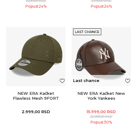
3.299,00
RSD
3.299,00
RSD
Popust
24
%
Popust
24
%
LAST CHANCE
Last chance
NEW ERA Kačket
NEW ERA Kačket New
Flawless Mesh 9FORT
York Yankees
2.999,00
RSD
15.999,00
RSD
22.999,00
RSD
Popust
30
%