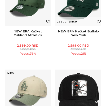
Last chance
NEW ERA Kačket
NEW ERA Kačket Buffalo
Oakland Athletics
New York
2.399,00
RSD
2.599,00
RSD
3.799,00
RSD
3.299,00
RSD
Popust
36
%
Popust
21
%
NEW