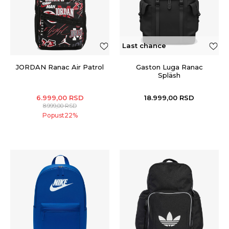
Last chance
JORDAN Ranac Air Patrol
Gaston Luga Ranac
Spläsh
6.999,00
RSD
18.999,00
RSD
8.999,00
RSD
Popust
22
%