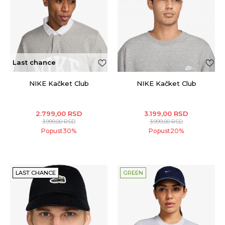
Last chance
NIKE Kačket Club
NIKE Kačket Club
2.799,00
RSD
3.199,00
RSD
3.999,00
RSD
3.999,00
RSD
Popust
30
%
Popust
20
%
LAST CHANCE
GREEN