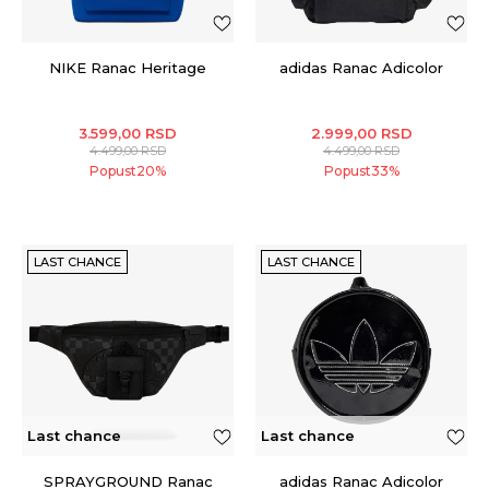
NIKE Ranac Heritage
adidas Ranac Adicolor
3.599,00
RSD
2.999,00
RSD
4.499,00
RSD
4.499,00
RSD
Popust
20
%
Popust
33
%
LAST CHANCE
LAST CHANCE
Last chance
Last chance
SPRAYGROUND Ranac
adidas Ranac Adicolor