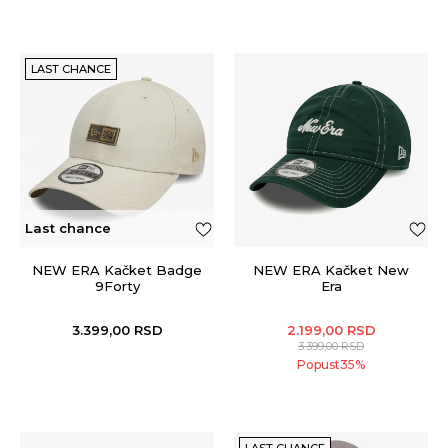
LAST CHANCE
Last chance
NEW ERA Kačket Badge
NEW ERA Kačket New
9Forty
Era
3.399,00
RSD
2.199,00
RSD
3.399,00
RSD
Popust
35
%
LAST CHANCE