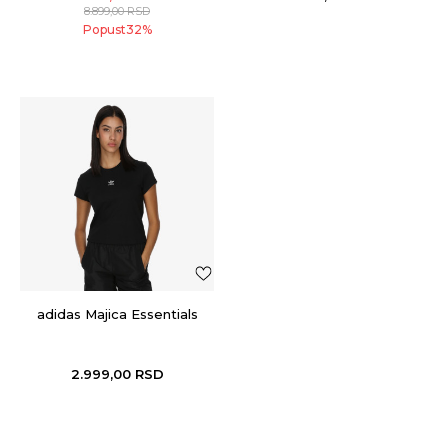
8.899,00
RSD
Popust
32
%
adidas Majica Essentials
2.999,00
RSD