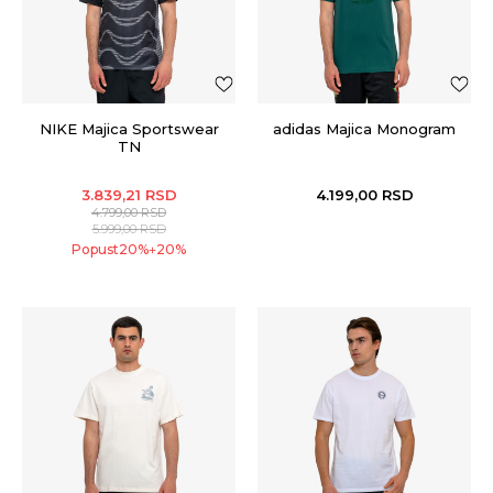
NIKE Majica Sportswear
adidas Majica Monogram
TN
3.839,21
RSD
4.199,00
RSD
4.799,00
RSD
5.999,00
RSD
Popust
20
%
20
%
+