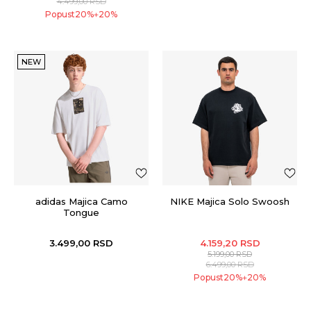
4.499,00
RSD
Popust
20
%
20
%
+
NEW
adidas Majica Camo
NIKE Majica Solo Swoosh
Tongue
3.499,00
RSD
4.159,20
RSD
5.199,00
RSD
6.499,00
RSD
Popust
20
%
20
%
+