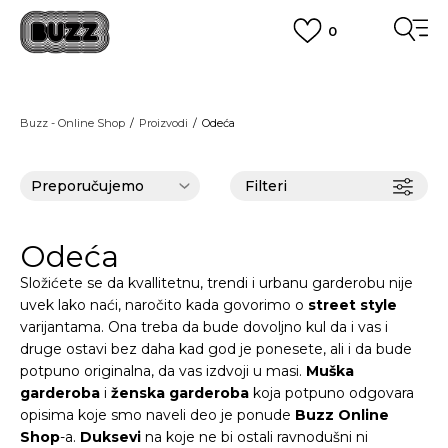
0
OBAVEŠTENJE O PROMENI NAZIVA KOMPANIJE
POGLEDAJ VIŠE
VAŽNO OBAVEŠTENJE ZA POTROŠAČE
Buzz - Online Shop
Proizvodi
Odeća
POGLEDAJ VIŠE
KUPI NA 9 RATA
Banca Intesa kreditnim karticama
POGLEDAJ VIŠE
Filteri
POZOVI NAS
011 422 1440
SINDIKALNA PRODAJA
kupovina putem administrativne zabrane do 12 rata.
Odeća
POGLEDAJ VIŠE
Složićete se da kvallitetnu, trendi i urbanu garderobu nije
uvek lako naći, naročito kada govorimo o
street style
varijantama. Ona treba da bude dovoljno kul da i vas i
druge ostavi bez daha kad god je ponesete, ali i da bude
potpuno originalna, da vas izdvoji u masi.
Muška
garderoba
i
ženska garderoba
koja potpuno odgovara
opisima koje smo naveli deo je ponude
Buzz Online
Shop
-a.
Duksevi
na koje ne bi ostali ravnodušni ni