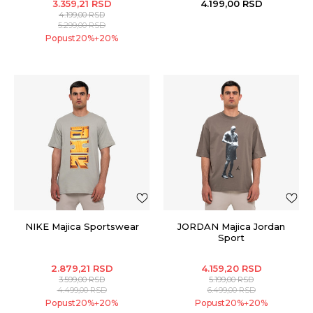
3.359,21
RSD
4.199,00
RSD
4.199,00
RSD
5.299,00
RSD
Popust
20
%
20
%
+
NIKE Majica Sportswear
JORDAN Majica Jordan
Sport
2.879,21
RSD
4.159,20
RSD
3.599,00
RSD
5.199,00
RSD
4.499,00
RSD
6.499,00
RSD
Popust
20
%
20
%
Popust
20
%
20
%
+
+