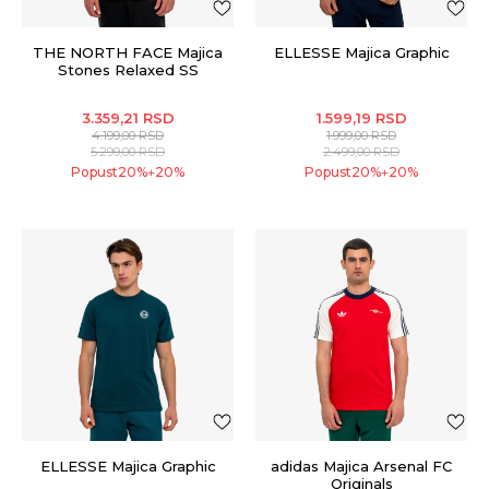
THE NORTH FACE Majica
ELLESSE Majica Graphic
Stones Relaxed SS
Graphic
3.359,21
RSD
1.599,19
RSD
4.199,00
RSD
1.999,00
RSD
5.299,00
RSD
2.499,00
RSD
Popust
20
%
20
%
Popust
20
%
20
%
+
+
ELLESSE Majica Graphic
adidas Majica Arsenal FC
Originals