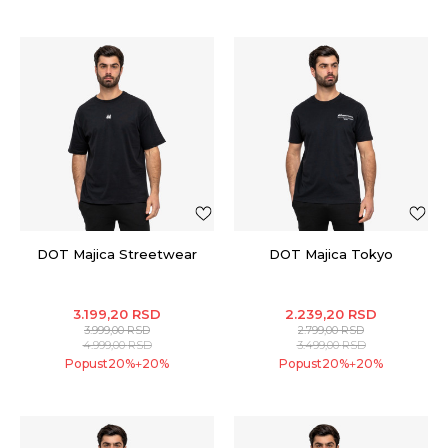
DOT Majica Streetwear
DOT Majica Tokyo
3.199,20
RSD
2.239,20
RSD
3.999,00
RSD
2.799,00
RSD
4.999,00
RSD
3.499,00
RSD
Popust
20
%
20
%
Popust
20
%
20
%
+
+