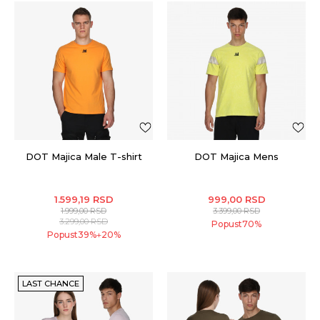
DOT Majica Male T-shirt
DOT Majica Mens
1.599,19
RSD
999,00
RSD
1.999,00
RSD
3.399,00
RSD
3.299,00
RSD
Popust
70
%
Popust
39
%
20
%
+
LAST CHANCE