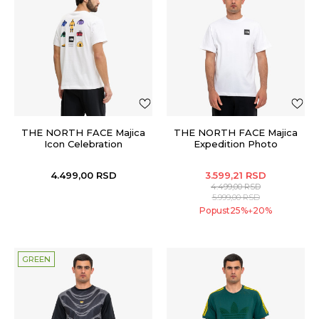
THE NORTH FACE Majica
THE NORTH FACE Majica
Icon Celebration
Expedition Photo
4.499,00
RSD
3.599,21
RSD
4.499,00
RSD
5.999,00
RSD
Popust
25
%
20
%
+
GREEN