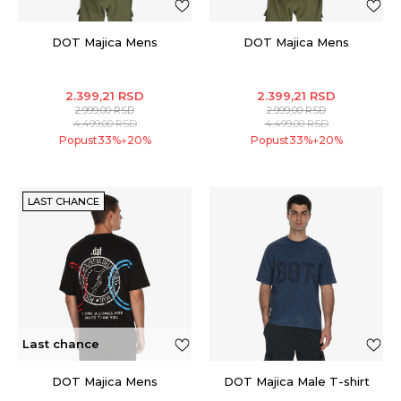
DOT Majica Mens
DOT Majica Mens
2.399,21
RSD
2.399,21
RSD
2.999,00
RSD
2.999,00
RSD
4.499,00
RSD
4.499,00
RSD
Popust
33
%
20
%
Popust
33
%
20
%
+
+
LAST CHANCE
Last chance
DOT Majica Mens
DOT Majica Male T-shirt