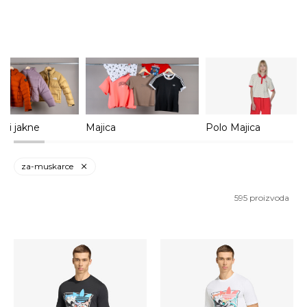
i i jakne
Majica
Polo Majica
za-muskarce
595
proizvoda