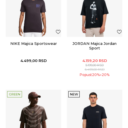
NIKE Majica Sportswear
JORDAN Majica Jordan
Sport
4.499,00
RSD
4.159,20
RSD
5.199,00
RSD
6.499,00
RSD
Popust
20
%
20
%
+
GREEN
NEW