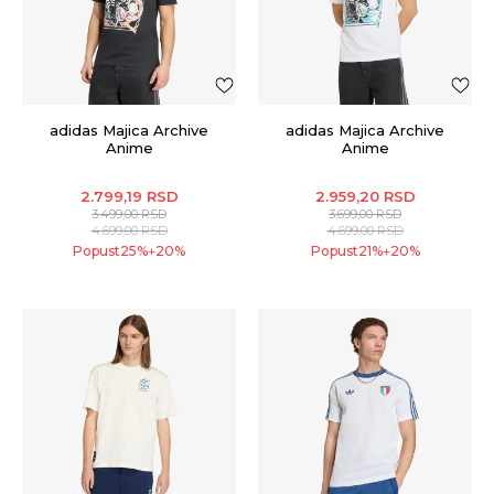
adidas Majica Archive
adidas Majica Archive
Anime
Anime
2.799,19
RSD
2.959,20
RSD
3.499,00
RSD
3.699,00
RSD
4.699,00
RSD
4.699,00
RSD
Popust
25
%
20
%
Popust
21
%
20
%
+
+