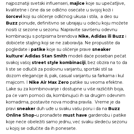
najpoznatiji svetski influenseri,
majice
koje su upečatljive,
kvalitetne i čine da se odlično osećate u svojoj koži i
šorcevi
koji su oličenje odličnog ukusa i stila, a deo su
Buzz
ponude, definitivno se ubrajaju u odeću koju možete
nositi iz sezone u sezonu. Napravite savršenu odevnu
kombinaciju s potpisima brendova
Nike, Adidas ili Buzz
i
dobićete stajling koji se ne zaboravlja. Ne propustite da
pogledate i
patike
koje su oličenje prave
sneaker
kulture
!
Adidas Stan Smith
modeli daće poseban pečat
svakoj vašoj
street style kombinaciji
, bez obzira na to da
li ste se odlučili za poslovnu varijantu, sportski stil sa
dozom elegancije ili, pak, casual varijantu sa farkama i kul
majicom. I
Nike Air Max Zero
patike su veoma efektne.
Lake su za kombinovanje i dostupne u više različitih boja,
pa će vam pomoći da, kombinujući ih sa drugim odevnim
komadima, postavite nova modna pravila. Vreme je da
pravi
sneaker
duh uđe u svaku vašu poru i da na
Buzz
Online Shop-
u pronađete
must have
garderobu i patike
koje neće obeležiti samo jednu, već svaku sledeću sezonu
u kojoj se odlučite da ih ponesete.