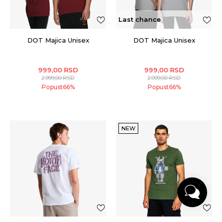
Last chance
DOT Majica Unisex
DOT Majica Unisex
999,00
RSD
999,00
RSD
2.999,00
RSD
2.999,00
RSD
Popust
66
%
Popust
66
%
NEW