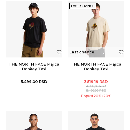
LAST CHANCE
Last chance
THE NORTH FACE Majica
THE NORTH FACE Majica
Donkey Taxi
Donkey Taxi
5.499,00
RSD
3.519,19
RSD
4.399,00
RSD
5.499,00
RSD
Popust
20
%
20
%
+