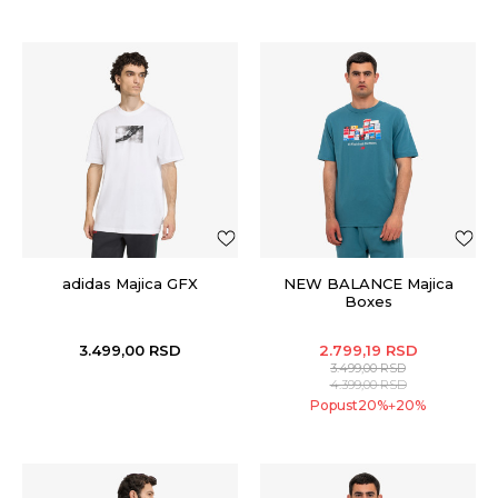
adidas Majica GFX
NEW BALANCE Majica
Boxes
3.499,00
RSD
2.799,19
RSD
3.499,00
RSD
4.399,00
RSD
Popust
20
%
20
%
+