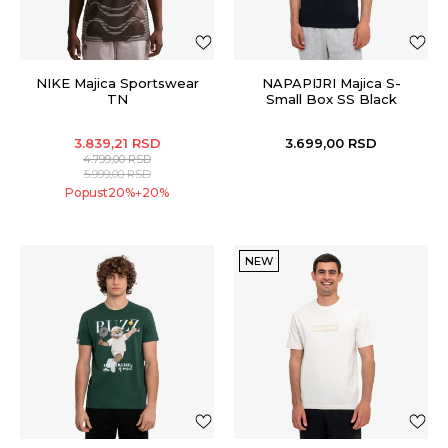
NIKE Majica Sportswear
NAPAPIJRI Majica S-
TN
Small Box SS Black
Beauty
3.839,21
RSD
3.699,00
RSD
4.799,00
RSD
5.999,00
RSD
Popust
20
%
20
%
+
NEW