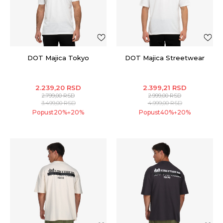
DOT Majica Tokyo
DOT Majica Streetwear
2.239,20
RSD
2.399,21
RSD
2.799,00
RSD
2.999,00
RSD
3.499,00
RSD
4.999,00
RSD
Popust
20
%
20
%
Popust
40
%
20
%
+
+