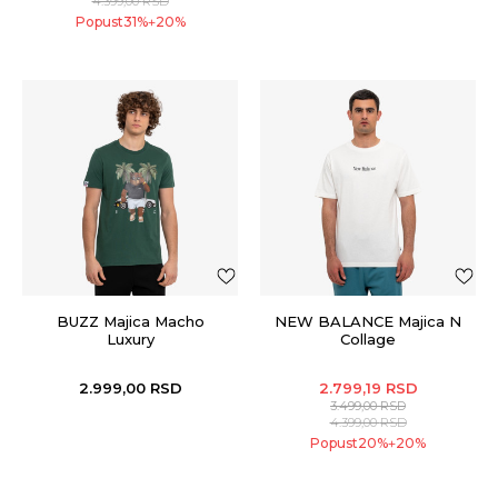
4.399,00
RSD
Popust
31
%
20
%
+
BUZZ Majica Macho
NEW BALANCE Majica N
Luxury
Collage
2.999,00
RSD
2.799,19
RSD
3.499,00
RSD
4.399,00
RSD
Popust
20
%
20
%
+