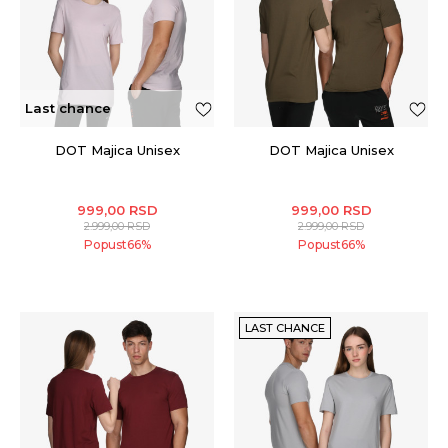
Last chance
DOT Majica Unisex
DOT Majica Unisex
999,00
RSD
999,00
RSD
2.999,00
RSD
2.999,00
RSD
Popust
66
%
Popust
66
%
LAST CHANCE