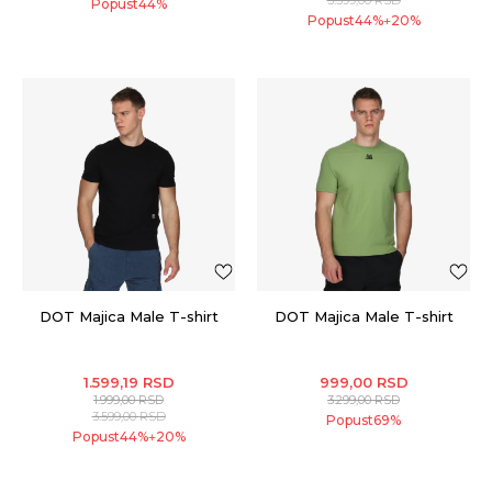
Popust
44
%
Popust
44
%
20
%
+
DOT Majica Male T-shirt
DOT Majica Male T-shirt
1.599,19
RSD
999,00
RSD
1.999,00
RSD
3.299,00
RSD
3.599,00
RSD
Popust
69
%
Popust
44
%
20
%
+