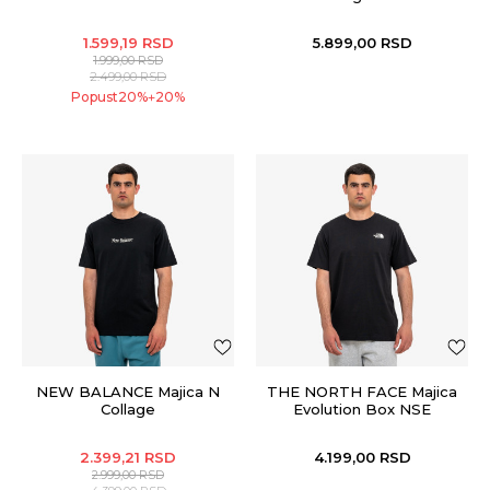
1.599,19
RSD
5.899,00
RSD
1.999,00
RSD
2.499,00
RSD
Popust
20
%
20
%
+
NEW BALANCE Majica N
THE NORTH FACE Majica
Collage
Evolution Box NSE
2.399,21
RSD
4.199,00
RSD
2.999,00
RSD