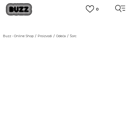
0
OBAVEŠTENJE O PROMENI NAZIVA KOMPANIJE
POGLEDAJ VIŠE
VAŽNO OBAVEŠTENJE ZA POTROŠAČE
Buzz - Online Shop
Proizvodi
Odeća
Šorc
POGLEDAJ VIŠE
KUPI NA 9 RATA
Banca Intesa kreditnim karticama
POGLEDAJ VIŠE
POZOVI NAS
011 422 1440
SINDIKALNA PRODAJA
kupovina putem administrativne zabrane do 12 rata.
POGLEDAJ VIŠE