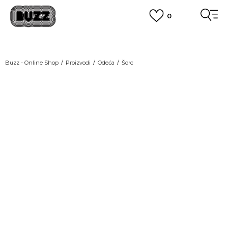
0
OBAVEŠTENJE O PROMENI NAZIVA KOMPANIJE
POGLEDAJ VIŠE
VAŽNO OBAVEŠTENJE ZA POTROŠAČE
Buzz - Online Shop
Proizvodi
Odeća
Šorc
POGLEDAJ VIŠE
KUPI NA 9 RATA
Banca Intesa kreditnim karticama
POGLEDAJ VIŠE
POZOVI NAS
011 422 1440
SINDIKALNA PRODAJA
kupovina putem administrativne zabrane do 12 rata.
POGLEDAJ VIŠE