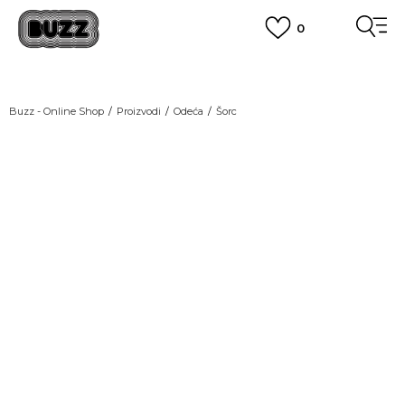
0
OBAVEŠTENJE O PROMENI NAZIVA KOMPANIJE
POGLEDAJ VIŠE
VAŽNO OBAVEŠTENJE ZA POTROŠAČE
Buzz - Online Shop
Proizvodi
Odeća
Šorc
POGLEDAJ VIŠE
KUPI NA 9 RATA
Banca Intesa kreditnim karticama
POGLEDAJ VIŠE
POZOVI NAS
011 422 1440
SINDIKALNA PRODAJA
kupovina putem administrativne zabrane do 12 rata.
POGLEDAJ VIŠE