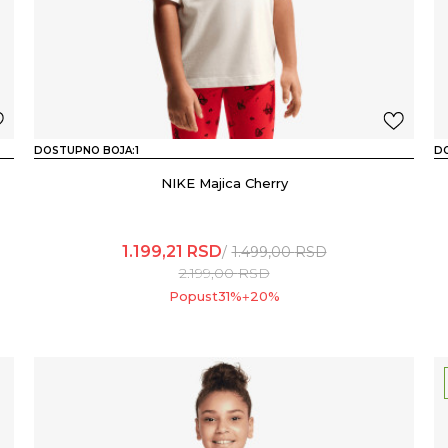
DOSTUPNO BOJA:
1
D
NIKE Majica Cherry
1.199,21
RSD
1.499,00
RSD
2.199,00
RSD
Popust
31
%
20
%
+