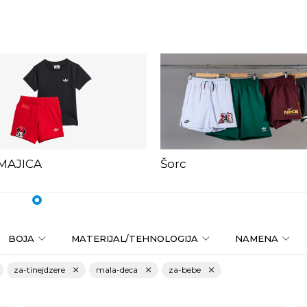
 MAJICA
Šorc
1
2
3
4
5
6
7
8
9
10
11
12
13
BOJA
MATERIJAL/TEHNOLOGIJA
NAMENA
za-tinejdzere
mala-deca
za-bebe