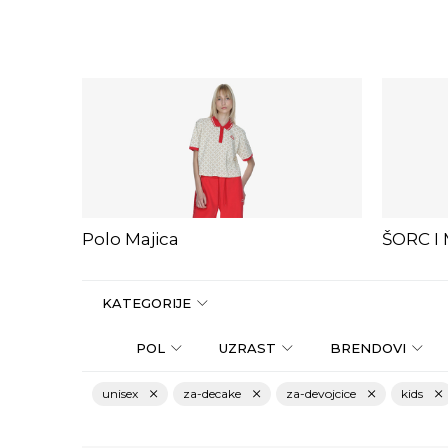
Polo Majica
ŠORC I
KATEGORIJE
POL
UZRAST
BRENDOVI
unisex
za-decake
za-devojcice
kids