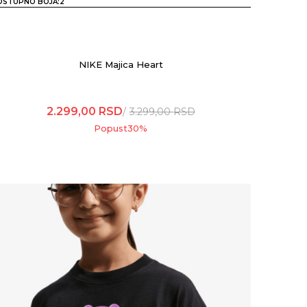
OSTUPNO BOJA:
2
NIKE Majica Heart
2.299,00
RSD
3.299,00
RSD
Popust
30
%