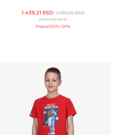
1.439,21
RSD
1.799,00
RSD
2.399,00
RSD
Popust
25
%
20
%
+