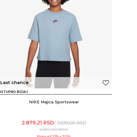
Last chance
OSTUPNO BOJA:
1
NIKE Majica Sportswear
2.879,21
RSD
3.599,00
RSD
4.599,00
RSD
Popust
21
%
20
%
+