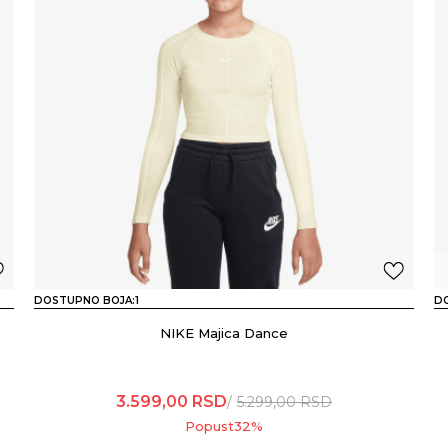
DOSTUPNO BOJA:
1
D
NIKE Majica Dance
3.599,00
RSD
5.299,00
RSD
Popust
32
%