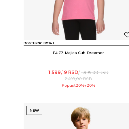
DOSTUPNO BOJA:
1
BUZZ Majica Cub Dreamer
1.599,19
RSD
1.999,00
RSD
2.499,00
RSD
Popust
20
%
20
%
+
NEW