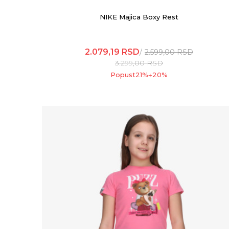
NIKE Majica Boxy Rest
2.079,19
RSD
2.599,00
RSD
3.299,00
RSD
Popust
21
%
20
%
+