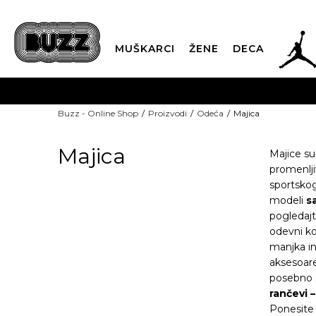
JOR
MUŠKARCI
ŽENE
DECA
OB
Buzz - Online Shop
Proizvodi
Odeća
Majica
KUP
Majica
Majice su
promenlji
sportskog
modeli
s
SINDIKALNA PR
pogledaj
odevni ko
manjka in
aksesoare
posebno 
rančevi 
Ponesite 