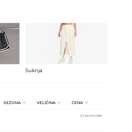
Suknja
Haljina
SEZONA
VELIČINA
CENA
42
proizvoda