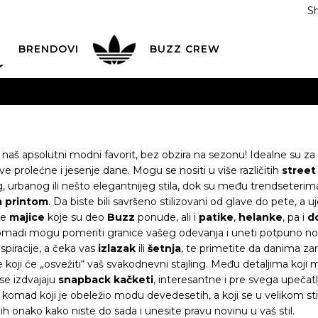
S
DAN
ADIDAS
BRENDOVI
BUZZ
CREW
AVEŠTENJE O PROMENI NAZIVA KOMPANIJE
POGLEDAJ VI
VAŽNO OBAVEŠTENJE ZA POTROŠAČE
POGLEDAJ VIŠE
I NA 9 RATA
Banca Intesa kreditnim karticama
POGLEDAJ 
 naš apsolutni modni favorit, bez obzira na sezonu! Idealne su za s
ve prolećne i jesenje dane. Mogu se nositi u više različitih
street
POZOVI NAS
011 422 1440
, urbanog ili nešto elegantnijeg stila, dok su među trendseteri
a printom
. Da biste bili savršeno stilizovani od glave do pete, a 
ODAJA
kupovina putem administrativne zabrane do 12 rata
te
majice
koje su deo
Buzz
ponude, ali i
patike
,
helanke
, pa i
d
madi mogu pomeriti granice vašeg odevanja i uneti potpuno nov
spiracije, a čeka vas
izlazak
ili
šetnja
, te primetite da danima zar
 koji će „osvežiti“ vaš svakodnevni stajling. Među detaljima koj
se izdvajaju
snapback
kačketi
, interesantne i pre svega upečatl
–
komad koji je obeležio modu devedesetih, a koji se u velikom sti
ih onako kako niste do sada i unesite pravu novinu u vaš stil.