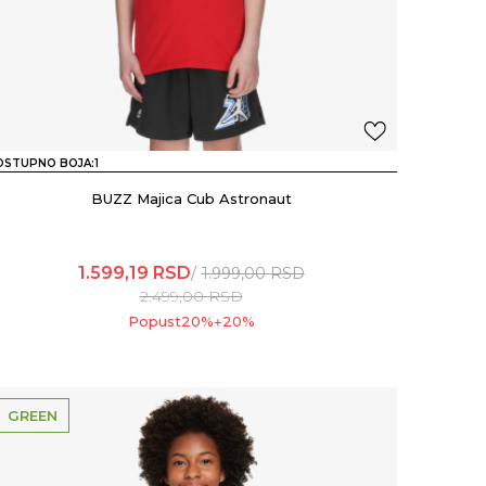
OSTUPNO BOJA:
1
BUZZ Majica Cub Astronaut
1.599,19
RSD
1.999,00
RSD
2.499,00
RSD
Popust
20
%
20
%
+
GREEN