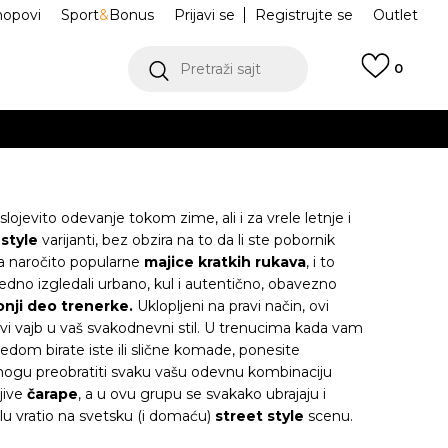
hopovi
Sport
&
Bonus
Prijavi se
Registrujte se
Outlet
Pretraži sajt
0
ŠE
VIŠE
lojevito odevanje tokom zime, ali i za vrele letnje i
 style
varijanti, bez obzira na to da li ste pobornik
ma naročito popularne
majice kratkih rukava
, i to
ujedno izgledali urbano, kul i autentično, obavezno
.
POGLEDAJ VIŠE
onji deo trenerke.
Uklopljeni na pravi način, ovi
i vajb u vaš svakodnevni stil. U trenucima kada vam
edom birate iste ili slične komade, ponesite
i mogu preobratiti svaku vašu odevnu kombinaciju
jive
čarape
, a u ovu grupu se svakako ubrajaju i
lu vratio na svetsku (i domaću)
street style
scenu.