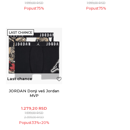
1.999,00
RSD
1.999,00
RSD
Popust
75
%
Popust
75
%
LAST CHANCE
Last chance
JORDAN Donji veš Jordan
MVP
1.279,20
RSD
1.599,00
RSD
2.399,00
RSD
Popust
33
%
20
%
+