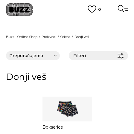
0
OBAVEŠTENJE O PROMENI NAZIVA KOMPANIJE
POGLEDAJ VIŠE
VAŽNO OBAVEŠTENJE ZA POTROŠAČE
Buzz - Online Shop
Proizvodi
Odeća
Donji veš
POGLEDAJ VIŠE
KUPI NA 9 RATA
Banca Intesa kreditnim karticama
POGLEDAJ VIŠE
Filteri
POZOVI NAS
011 422 1440
SINDIKALNA PRODAJA
kupovina putem administrativne zabrane do 12 rata.
Donji veš
POGLEDAJ VIŠE
Bokserice