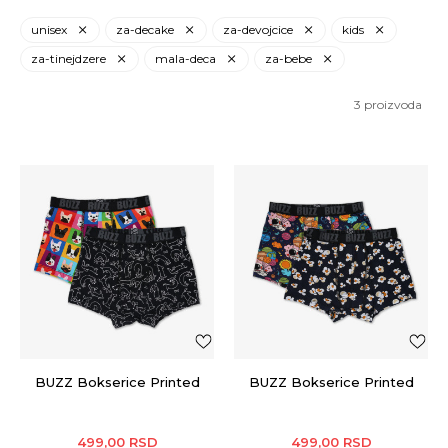
unisex
za-decake
za-devojcice
kids
za-tinejdzere
mala-deca
za-bebe
3
proizvoda
BUZZ Bokserice Printed
BUZZ Bokserice Printed
499,00
RSD
499,00
RSD