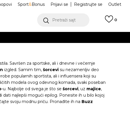
hopovi
Sport
&
Bonus
Prijavi se
Registrujte se
Outlet
Pretraži sajt
0
ŠE
VIŠE
la. Savršen za sportske, ali i dnevne i večernje
an
izgled. Samim tim,
šorcevi
su nezamenljiv deo
be popularnih sportista, ali i influensera koji su
različitih modela ovog odevnog komada, svaki poseban
.
POGLEDAJ VIŠE
p
-u. Najbolje od svega je što se
šorcevi
, uz
majice
,
i dati najlepši mogući epilog. Ponesite ih u bilo kojoj
ričajte svoju modnu priču. Pronađite ih na
Buzz