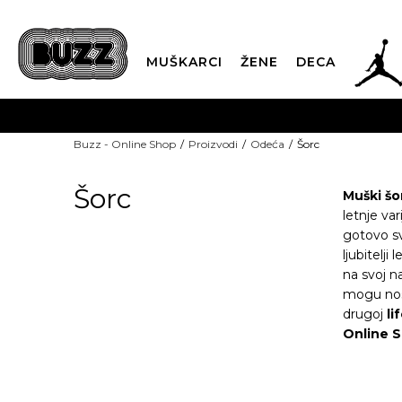
JOR
MUŠKARCI
ŽENE
DECA
OB
Buzz - Online Shop
Proizvodi
Odeća
Šorc
KUP
Šorc
Muški šo
letnje var
gotovo sv
ljubitelj
SINDIKALNA PR
na svoj n
mogu nosi
drugoj
li
Online 