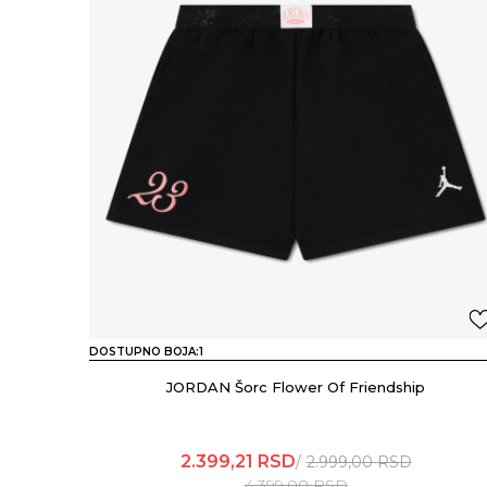
DOSTUPNO BOJA:
1
JORDAN Šorc Flower Of Friendship
2.399,21
RSD
2.999,00
RSD
4.399,00
RSD