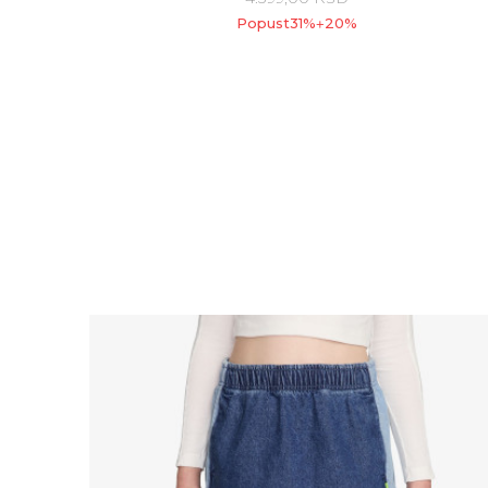
Popust
31
%
20
%
+