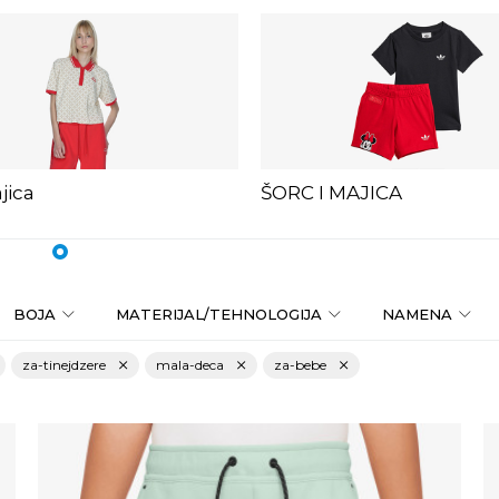
jica
ŠORC I MAJICA
1
2
3
4
5
6
7
8
9
10
11
12
13
BOJA
MATERIJAL/TEHNOLOGIJA
NAMENA
za-tinejdzere
mala-deca
za-bebe