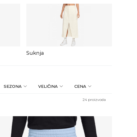
Suknja
Haljina
SEZONA
VELIČINA
CENA
24
proizvoda