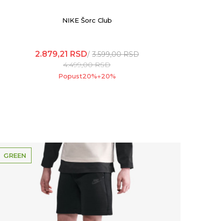
NIKE Šorc Club
2.879,21
RSD
3.599,00
RSD
4.499,00
RSD
Popust
20
%
20
%
+
GREEN