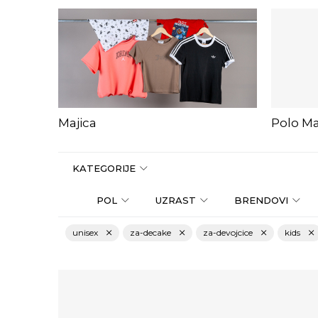
Majica
Polo Ma
KATEGORIJE
POL
UZRAST
BRENDOVI
unisex
za-decake
za-devojcice
kids