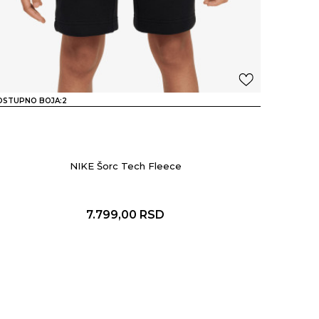
OSTUPNO BOJA:
2
NIKE Šorc Tech Fleece
7.799,00
RSD