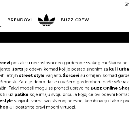
S
DAN
ADIDAS
BRENDOVI
BUZZ
CREW
AVEŠTENJE O PROMENI NAZIVA KOMPANIJE
POGLEDAJ VI
VAŽNO OBAVEŠTENJE ZA POTROŠAČE
POGLEDAJ VIŠE
I NA 9 RATA
Banca Intesa kreditnim karticama
POGLEDAJ 
rcevi
postali su neizostavni deo garderobe svakog muškarca od sti
ijante,
šorts
je odevni komad koji je postao sinonim za
kul
i
urb
POZOVI NAS
011 422 1440
ih letnjih
street style
varijanti.
Šorcevi
su omiljeni komad gardero
i ležernosti. Zato je dobro da se u vašem garderoberu nađe više 
ODAJA
kupovina putem administrativne zabrane do 12 rata
ačin. Takvi modeli mogu se pronaći upravo na
Buzz Online Sho
ti i uz
patike
koje imaju svoju priču, a kojoj će ovi odevni komad
festyle
varijanti, vama svojstvenoj odevnoj kombinaciji i tako isp
Shop
-u i postanite pravi modni virtuozi.