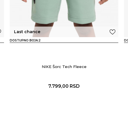
Last chance
DOSTUPNO BOJA:
2
D
NIKE Šorc Tech Fleece
7.799,00
RSD