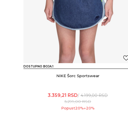
DOSTUPNO BOJA:
1
NIKE Šorc Sportswear
3.359,21
RSD
4.199,00
RSD
5.299,00
RSD
Popust
20
%
20
%
+