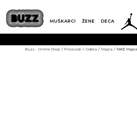
JOR
MUŠKARCI
ŽENE
DECA
OB
Buzz - Online Shop
Proizvodi
Odeća
Majica
NIKE Majic
KUP
SINDIKALNA PR