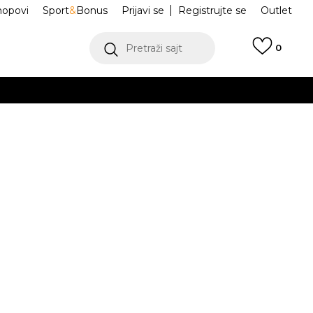
hopovi
Sport
&
Bonus
Prijavi se
Registrujte se
Outlet
Pretraži sajt
0
ŠE
VIŠE
oxy Bear
IO8121-641
.
Obavesti me o sniženju
POGLEDAJ VIŠE
isteći Visa ili MasterCard kartice Banca Intesa
Odredi veličinu