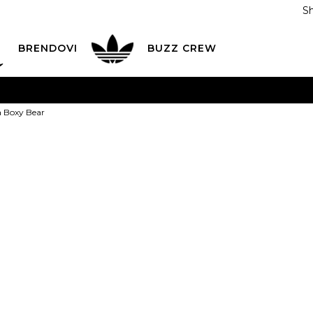
S
DAN
ADIDAS
BRENDOVI
BUZZ
CREW
AVEŠTENJE O PROMENI NAZIVA KOMPANIJE
POGLEDAJ VI
a Boxy Bear
VAŽNO OBAVEŠTENJE ZA POTROŠAČE
POGLEDAJ VIŠE
I NA 9 RATA
Banca Intesa kreditnim karticama
POGLEDAJ 
NIKE Majica B
POZOVI NAS
011 422 1440
ODAJA
kupovina putem administrativne zabrane do 12 rata
2.999,00
RSD
ili
333,22
RSD na 9 rata kor
Izaberi veličinu: