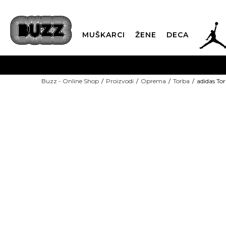
JOR
MUŠKARCI
ŽENE
DECA
OB
Buzz - Online Shop
Proizvodi
Oprema
Torba
adidas To
KUP
SINDIKALNA PR