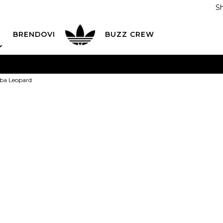
S
DAN
ADIDAS
BRENDOVI
BUZZ
CREW
AVEŠTENJE O PROMENI NAZIVA KOMPANIJE
POGLEDAJ VI
rba Leopard
VAŽNO OBAVEŠTENJE ZA POTROŠAČE
POGLEDAJ VIŠE
I NA 9 RATA
Banca Intesa kreditnim karticama
POGLEDAJ 
adidas Torba
POZOVI NAS
011 422 1440
2
ODAJA
kupovina putem administrativne zabrane do 12 rata
ili
0,00
RSD na 9 rata koris
Izaberi veličinu:
Univ.