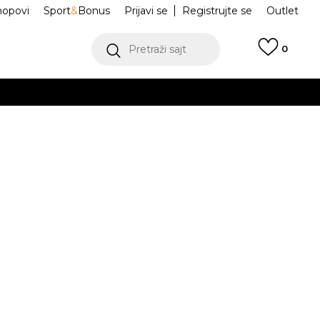
hopovi
Sport
&
Bonus
Prijavi se
Registrujte se
Outlet
Pretraži sajt
0
ŠE
VIŠE
 Leopard
JX3198
.
POGLEDAJ VIŠE
teći Visa ili MasterCard kartice Banca Intesa