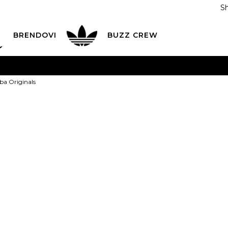
S
DAN
ADIDAS
BRENDOVI
BUZZ
CREW
AVEŠTENJE O PROMENI NAZIVA KOMPANIJE
POGLEDAJ VI
rba Originals
VAŽNO OBAVEŠTENJE ZA POTROŠAČE
POGLEDAJ VIŠE
I NA 9 RATA
Banca Intesa kreditnim karticama
POGLEDAJ 
adidas Torba 
POZOVI NAS
011 422 1440
1
ODAJA
kupovina putem administrativne zabrane do 12 rata
ili
0,00
RSD na 9 rata koris
Izaberi veličinu:
Univ.