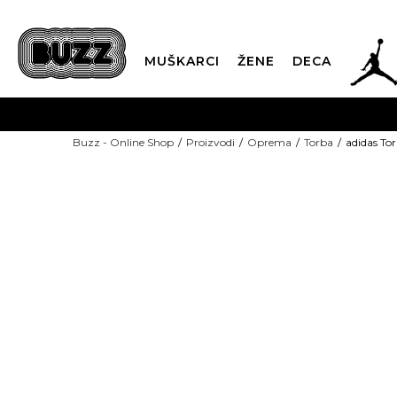
JOR
MUŠKARCI
ŽENE
DECA
OB
Buzz - Online Shop
Proizvodi
Oprema
Torba
adidas To
KUP
SINDIKALNA PR