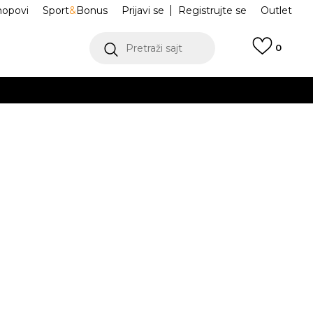
hopovi
Sport
&
Bonus
Prijavi se
Registrujte se
Outlet
Pretraži sajt
0
ŠE
VIŠE
Originals
KE0684
.
POGLEDAJ VIŠE
teći Visa ili MasterCard kartice Banca Intesa