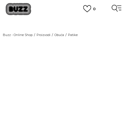
0
OBAVEŠTENJE O PROMENI NAZIVA KOMPANIJE
POGLEDAJ VIŠE
VAŽNO OBAVEŠTENJE ZA POTROŠAČE
Buzz - Online Shop
Proizvodi
Obuća
Patike
POGLEDAJ VIŠE
KUPI NA 9 RATA
Banca Intesa kreditnim karticama
POGLEDAJ VIŠE
POZOVI NAS
011 422 1440
SINDIKALNA PRODAJA
kupovina putem administrativne zabrane do 12 rata.
POGLEDAJ VIŠE