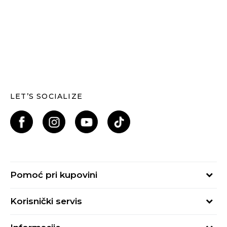
LET’S SOCIALIZE
Pomoć pri kupovini
Kako kupiti
Korisnički servis
Načini plaćanja
Uslovi korišćenja
Plaćanje karticama