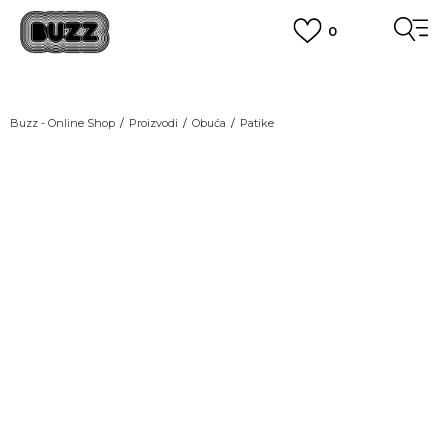
0
OBAVEŠTENJE O PROMENI NAZIVA KOMPANIJE
POGLEDAJ VIŠE
VAŽNO OBAVEŠTENJE ZA POTROŠAČE
Buzz - Online Shop
Proizvodi
Obuća
Patike
POGLEDAJ VIŠE
KUPI NA 9 RATA
Banca Intesa kreditnim karticama
POGLEDAJ VIŠE
POZOVI NAS
011 422 1440
SINDIKALNA PRODAJA
kupovina putem administrativne zabrane do 12 rata.
POGLEDAJ VIŠE