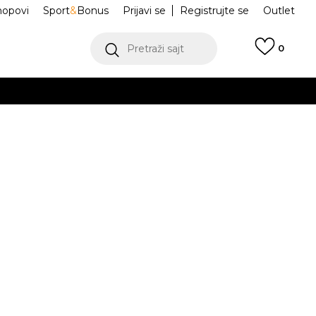
hopovi
Sport
&
Bonus
Prijavi se
Registrujte se
Outlet
Pretraži sajt
0
ŠE
VIŠE
e Jordan
IR2012-001
.
POGLEDAJ VIŠE
Obavesti me o sniženju
a:
8.459,81
RSD
risteći Visa ili MasterCard kartice Banca Intesa