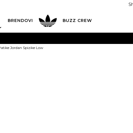
S
DAN
ADIDAS
BRENDOVI
BUZZ
CREW
AVEŠTENJE O PROMENI NAZIVA KOMPANIJE
POGLEDAJ VI
tike Jordan Spizike Low
VAŽNO OBAVEŠTENJE ZA POTROŠAČE
POGLEDAJ VIŠE
I NA 9 RATA
Banca Intesa kreditnim karticama
POGLEDAJ 
JORDAN Patik
POZOVI NAS
011 422 1440
Spizike Low
ODAJA
kupovina putem administrativne zabrane do 12 rata
Popust
20
%
20
%
+
23.499,00
RSD
18.799,00
RSD
15.039,19
RSD
Ušted
ili
1.671,02
RSD na 9 rata ko