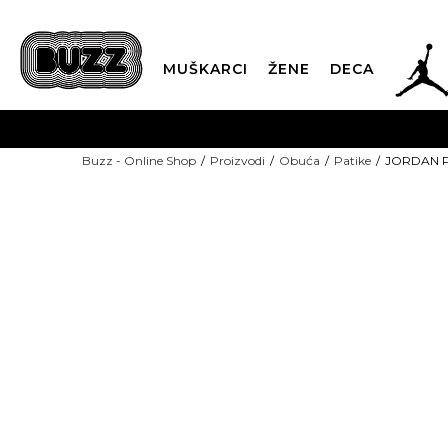
JOR
MUŠKARCI
ŽENE
DECA
OB
Buzz - Online Shop
Proizvodi
Obuća
Patike
JORDAN Pa
KUP
SINDIKALNA PR