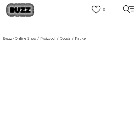
0
OBAVEŠTENJE O PROMENI NAZIVA KOMPANIJE
POGLEDAJ VIŠE
VAŽNO OBAVEŠTENJE ZA POTROŠAČE
Buzz - Online Shop
Proizvodi
Obuća
Patike
POGLEDAJ VIŠE
KUPI NA 9 RATA
Banca Intesa kreditnim karticama
POGLEDAJ VIŠE
POZOVI NAS
011 422 1440
SINDIKALNA PRODAJA
kupovina putem administrativne zabrane do 12 rata.
POGLEDAJ VIŠE