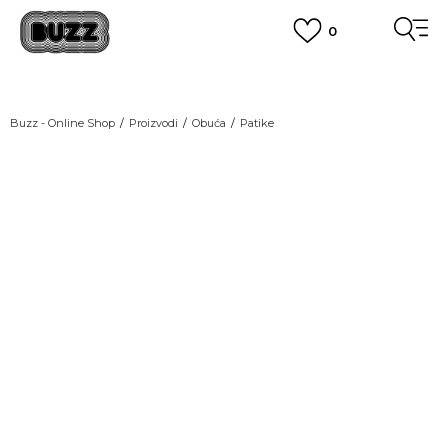
0
OBAVEŠTENJE O PROMENI NAZIVA KOMPANIJE
POGLEDAJ VIŠE
VAŽNO OBAVEŠTENJE ZA POTROŠAČE
Buzz - Online Shop
Proizvodi
Obuća
Patike
POGLEDAJ VIŠE
KUPI NA 9 RATA
Banca Intesa kreditnim karticama
POGLEDAJ VIŠE
POZOVI NAS
011 422 1440
SINDIKALNA PRODAJA
kupovina putem administrativne zabrane do 12 rata.
POGLEDAJ VIŠE