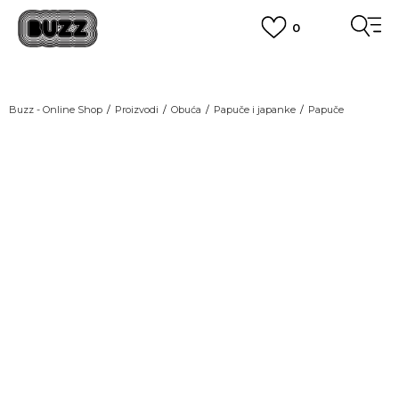
0
OBAVEŠTENJE O PROMENI NAZIVA KOMPANIJE
POGLEDAJ VIŠE
VAŽNO OBAVEŠTENJE ZA POTROŠAČE
Buzz - Online Shop
Proizvodi
Obuća
Papuče i japanke
Papuče
POGLEDAJ VIŠE
KUPI NA 9 RATA
Banca Intesa kreditnim karticama
POGLEDAJ VIŠE
POZOVI NAS
011 422 1440
SINDIKALNA PRODAJA
kupovina putem administrativne zabrane do 12 rata.
POGLEDAJ VIŠE