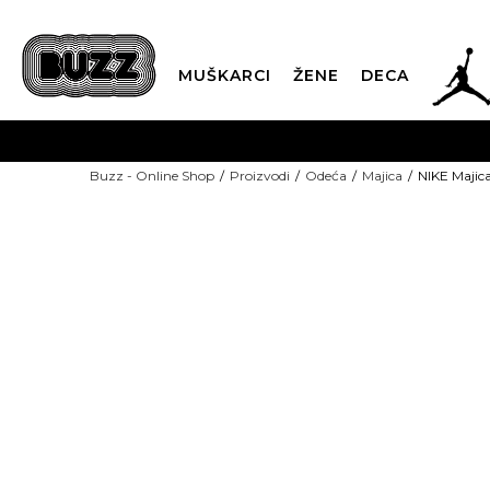
JOR
MUŠKARCI
ŽENE
DECA
OB
Buzz - Online Shop
Proizvodi
Odeća
Majica
NIKE Majica
KUP
NEW
SINDIKALNA PR