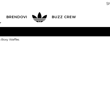
S
DAN
ADIDAS
BRENDOVI
BUZZ
CREW
AVEŠTENJE O PROMENI NAZIVA KOMPANIJE
POGLEDAJ VI
 Boxy Waffles
VAŽNO OBAVEŠTENJE ZA POTROŠAČE
POGLEDAJ VIŠE
I NA 9 RATA
Banca Intesa kreditnim karticama
POGLEDAJ 
NIKE Majica B
POZOVI NAS
011 422 1440
ODAJA
kupovina putem administrativne zabrane do 12 rata
2.999,00
RSD
ili
333,22
RSD na 9 rata kor
Izaberi veličinu: