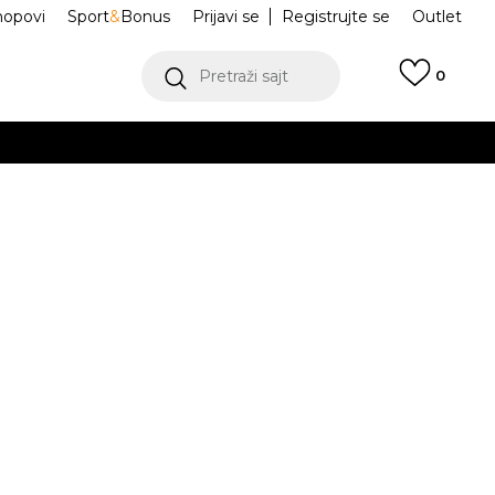
hopovi
Sport
&
Bonus
Prijavi se
Registrujte se
Outlet
Pretraži sajt
0
ŠE
VIŠE
oxy Waffles
IO2024-621
.
Obavesti me o sniženju
POGLEDAJ VIŠE
isteći Visa ili MasterCard kartice Banca Intesa
Odredi veličinu