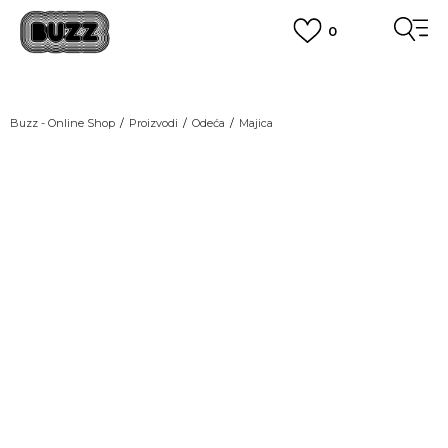
0
OBAVEŠTENJE O PROMENI NAZIVA KOMPANIJE
POGLEDAJ VIŠE
VAŽNO OBAVEŠTENJE ZA POTROŠAČE
Buzz - Online Shop
Proizvodi
Odeća
Majica
POGLEDAJ VIŠE
KUPI NA 9 RATA
Banca Intesa kreditnim karticama
POGLEDAJ VIŠE
POZOVI NAS
011 422 1440
SINDIKALNA PRODAJA
kupovina putem administrativne zabrane do 12 rata.
POGLEDAJ VIŠE