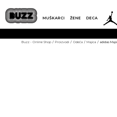
JOR
MUŠKARCI
ŽENE
DECA
OB
Buzz - Online Shop
Proizvodi
Odeća
Majica
adidas Maji
KUP
SINDIKALNA PR