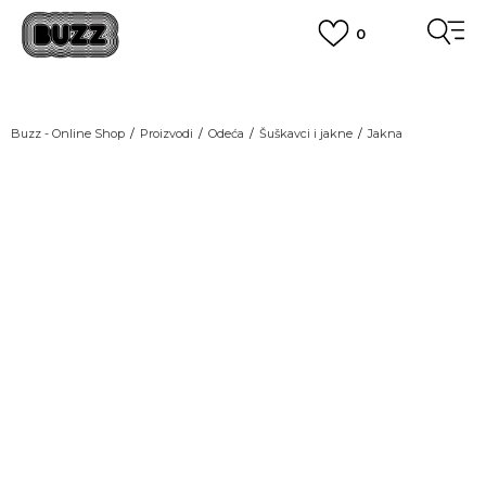
0
OBAVEŠTENJE O PROMENI NAZIVA KOMPANIJE
POGLEDAJ VIŠE
VAŽNO OBAVEŠTENJE ZA POTROŠAČE
Buzz - Online Shop
Proizvodi
Odeća
Šuškavci i jakne
Jakna
POGLEDAJ VIŠE
KUPI NA 9 RATA
Banca Intesa kreditnim karticama
POGLEDAJ VIŠE
POZOVI NAS
011 422 1440
SINDIKALNA PRODAJA
kupovina putem administrativne zabrane do 12 rata.
POGLEDAJ VIŠE