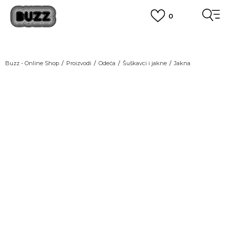
0
OBAVEŠTENJE O PROMENI NAZIVA KOMPANIJE
POGLEDAJ VIŠE
VAŽNO OBAVEŠTENJE ZA POTROŠAČE
Buzz - Online Shop
Proizvodi
Odeća
Šuškavci i jakne
Jakna
POGLEDAJ VIŠE
KUPI NA 9 RATA
Banca Intesa kreditnim karticama
POGLEDAJ VIŠE
POZOVI NAS
011 422 1440
SINDIKALNA PRODAJA
kupovina putem administrativne zabrane do 12 rata.
POGLEDAJ VIŠE