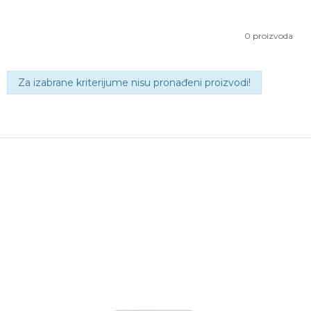
0
proizvoda
Za izabrane kriterijume nisu pronađeni proizvodi!