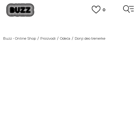
0
OBAVEŠTENJE O PROMENI NAZIVA KOMPANIJE
POGLEDAJ VIŠE
VAŽNO OBAVEŠTENJE ZA POTROŠAČE
Buzz - Online Shop
Proizvodi
Odeća
Donji deo trenerke
POGLEDAJ VIŠE
KUPI NA 9 RATA
Banca Intesa kreditnim karticama
NEW
POGLEDAJ VIŠE
POZOVI NAS
011 422 1440
SINDIKALNA PRODAJA
kupovina putem administrativne zabrane do 12 rata.
POGLEDAJ VIŠE