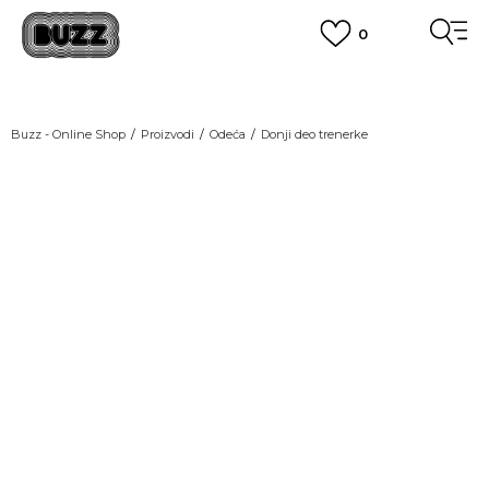
0
OBAVEŠTENJE O PROMENI NAZIVA KOMPANIJE
POGLEDAJ VIŠE
VAŽNO OBAVEŠTENJE ZA POTROŠAČE
Buzz - Online Shop
Proizvodi
Odeća
Donji deo trenerke
POGLEDAJ VIŠE
KUPI NA 9 RATA
Banca Intesa kreditnim karticama
NEW
POGLEDAJ VIŠE
POZOVI NAS
011 422 1440
SINDIKALNA PRODAJA
kupovina putem administrativne zabrane do 12 rata.
POGLEDAJ VIŠE