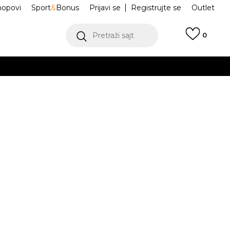
hopovi
Sport
&
Bonus
Prijavi se
Registrujte se
Outlet
Pretraži sajt
0
ŠE
VIŠE
ce
KC6796
.
POGLEDAJ VIŠE
teći Visa ili MasterCard kartice Banca Intesa
g.
7-8g.
6-7g.