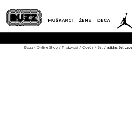
JOR
MUŠKARCI
ŽENE
DECA
OB
Buzz - Online Shop
Proizvodi
Odeća
Set
adidas Set Lac
KUP
SINDIKALNA PR