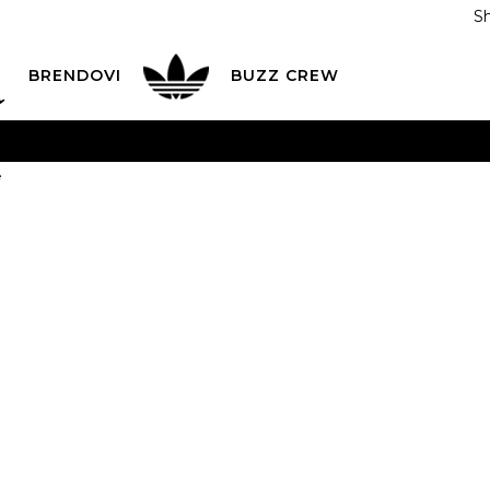
S
DAN
ADIDAS
BRENDOVI
BUZZ
CREW
AVEŠTENJE O PROMENI NAZIVA KOMPANIJE
POGLEDAJ VI
e
VAŽNO OBAVEŠTENJE ZA POTROŠAČE
POGLEDAJ VIŠE
I NA 9 RATA
Banca Intesa kreditnim karticama
POGLEDAJ 
adidas Set La
POZOVI NAS
011 422 1440
ODAJA
kupovina putem administrativne zabrane do 12 rata
ili
0,00
RSD na 9 rata koris
Izaberi veličinu:
3-4g.
4-5g.
5-6