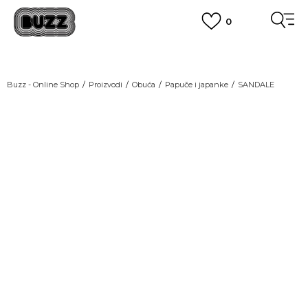
0
OBAVEŠTENJE O PROMENI NAZIVA KOMPANIJE
POGLEDAJ VIŠE
VAŽNO OBAVEŠTENJE ZA POTROŠAČE
Buzz - Online Shop
Proizvodi
Obuća
Papuče i japanke
SANDALE
POGLEDAJ VIŠE
KUPI NA 9 RATA
Banca Intesa kreditnim karticama
POGLEDAJ VIŠE
POZOVI NAS
011 422 1440
SINDIKALNA PRODAJA
kupovina putem administrativne zabrane do 12 rata.
POGLEDAJ VIŠE