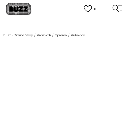
0
OBAVEŠTENJE O PROMENI NAZIVA KOMPANIJE
POGLEDAJ VIŠE
VAŽNO OBAVEŠTENJE ZA POTROŠAČE
Buzz - Online Shop
Proizvodi
Oprema
Rukavice
POGLEDAJ VIŠE
KUPI NA 9 RATA
Banca Intesa kreditnim karticama
POGLEDAJ VIŠE
POZOVI NAS
011 422 1440
SINDIKALNA PRODAJA
kupovina putem administrativne zabrane do 12 rata.
POGLEDAJ VIŠE