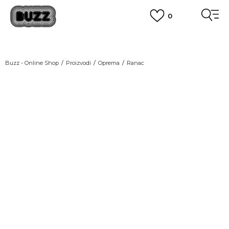
0
OBAVEŠTENJE O PROMENI NAZIVA KOMPANIJE
POGLEDAJ VIŠE
VAŽNO OBAVEŠTENJE ZA POTROŠAČE
Buzz - Online Shop
Proizvodi
Oprema
Ranac
POGLEDAJ VIŠE
KUPI NA 9 RATA
Banca Intesa kreditnim karticama
POGLEDAJ VIŠE
POZOVI NAS
011 422 1440
SINDIKALNA PRODAJA
kupovina putem administrativne zabrane do 12 rata.
POGLEDAJ VIŠE