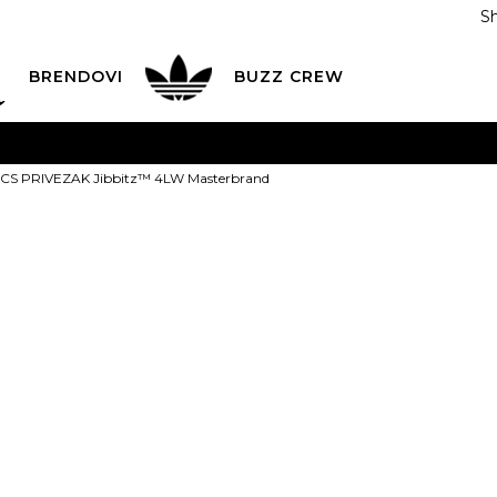
S
DAN
ADIDAS
BRENDOVI
BUZZ
CREW
AVEŠTENJE O PROMENI NAZIVA KOMPANIJE
POGLEDAJ VI
S PRIVEZAK Jibbitz™ 4LW Masterbrand
VAŽNO OBAVEŠTENJE ZA POTROŠAČE
POGLEDAJ VIŠE
I NA 9 RATA
Banca Intesa kreditnim karticama
POGLEDAJ 
CROCS PRIVE
POZOVI NAS
011 422 1440
4LW Masterb
ODAJA
kupovina putem administrativne zabrane do 12 rata
2.299,00
RSD
ili
255,44
RSD na 9 rata kor