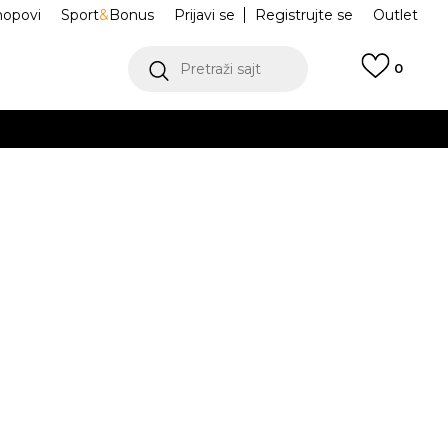
hopovi
Sport
&
Bonus
Prijavi se
Registrujte se
Outlet
Pretraži sajt
0
ŠE
VIŠE
ZAK Jibbitz™
10018243
rand
.
POGLEDAJ VIŠE
Obavesti me o sniženju
isteći Visa ili MasterCard kartice Banca Intesa