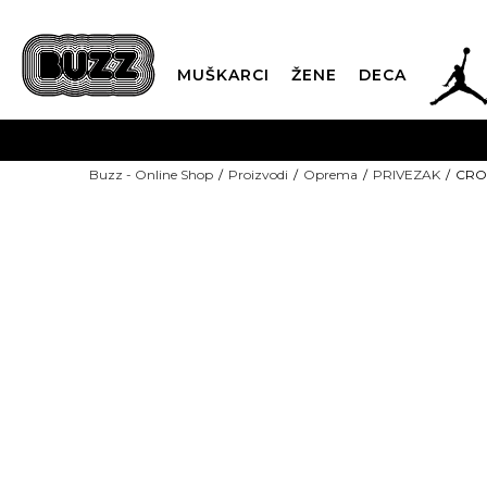
JOR
MUŠKARCI
ŽENE
DECA
OB
Buzz - Online Shop
Proizvodi
Oprema
PRIVEZAK
CROC
KUP
SINDIKALNA PR