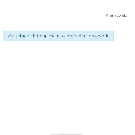
0
proizvoda
Za izabrane kriterijume nisu pronađeni proizvodi!