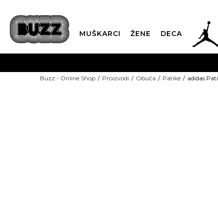
JOR
MUŠKARCI
ŽENE
DECA
OB
Buzz - Online Shop
Proizvodi
Obuća
Patike
adidas Pa
KUP
NEW
SINDIKALNA PR