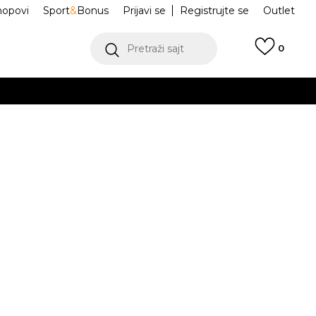
hopovi
Sport
&
Bonus
Prijavi se
Registrujte se
Outlet
Pretraži sajt
0
ŠE
VIŠE
P-6000 BT
IO4646-017
.
Obavesti me o sniženju
POGLEDAJ VIŠE
isteći Visa ili MasterCard kartice Banca Intesa