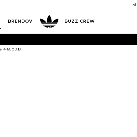
S
DAN
ADIDAS
BRENDOVI
BUZZ
CREW
AVEŠTENJE O PROMENI NAZIVA KOMPANIJE
POGLEDAJ VI
ke P-6000 BT
VAŽNO OBAVEŠTENJE ZA POTROŠAČE
POGLEDAJ VIŠE
I NA 9 RATA
Banca Intesa kreditnim karticama
POGLEDAJ 
NIKE Patike 
POZOVI NAS
011 422 1440
ODAJA
kupovina putem administrativne zabrane do 12 rata
8.999,00
RSD
ili
999,89
RSD na 9 rata kor
Izaberi veličinu: