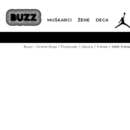
JOR
MUŠKARCI
ŽENE
DECA
OB
Buzz - Online Shop
Proizvodi
Obuća
Patike
NIKE Pati
KUP
SINDIKALNA PR