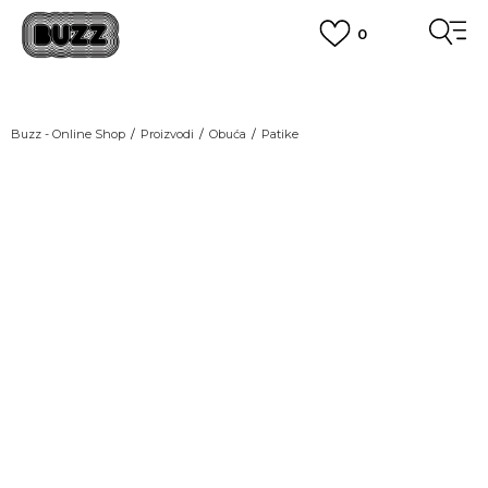
0
OBAVEŠTENJE O PROMENI NAZIVA KOMPANIJE
POGLEDAJ VIŠE
VAŽNO OBAVEŠTENJE ZA POTROŠAČE
Buzz - Online Shop
Proizvodi
Obuća
Patike
POGLEDAJ VIŠE
KUPI NA 9 RATA
Banca Intesa kreditnim karticama
GREEN
POGLEDAJ VIŠE
POZOVI NAS
011 422 1440
SINDIKALNA PRODAJA
kupovina putem administrativne zabrane do 12 rata.
POGLEDAJ VIŠE