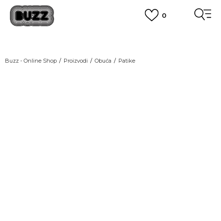
0
OBAVEŠTENJE O PROMENI NAZIVA KOMPANIJE
POGLEDAJ VIŠE
VAŽNO OBAVEŠTENJE ZA POTROŠAČE
Buzz - Online Shop
Proizvodi
Obuća
Patike
POGLEDAJ VIŠE
KUPI NA 9 RATA
Banca Intesa kreditnim karticama
POGLEDAJ VIŠE
POZOVI NAS
011 422 1440
SINDIKALNA PRODAJA
kupovina putem administrativne zabrane do 12 rata.
POGLEDAJ VIŠE