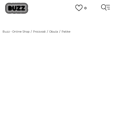
0
OBAVEŠTENJE O PROMENI NAZIVA KOMPANIJE
POGLEDAJ VIŠE
VAŽNO OBAVEŠTENJE ZA POTROŠAČE
Buzz - Online Shop
Proizvodi
Obuća
Patike
POGLEDAJ VIŠE
KUPI NA 9 RATA
Banca Intesa kreditnim karticama
POGLEDAJ VIŠE
POZOVI NAS
011 422 1440
SINDIKALNA PRODAJA
kupovina putem administrativne zabrane do 12 rata.
POGLEDAJ VIŠE