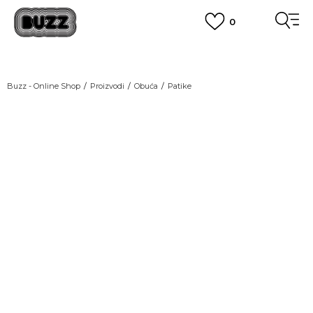
0
OBAVEŠTENJE O PROMENI NAZIVA KOMPANIJE
POGLEDAJ VIŠE
VAŽNO OBAVEŠTENJE ZA POTROŠAČE
Buzz - Online Shop
Proizvodi
Obuća
Patike
POGLEDAJ VIŠE
KUPI NA 9 RATA
Banca Intesa kreditnim karticama
LAST CHANCE
POGLEDAJ VIŠE
POZOVI NAS
011 422 1440
SINDIKALNA PRODAJA
kupovina putem administrativne zabrane do 12 rata.
POGLEDAJ VIŠE