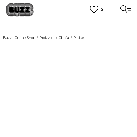
0
OBAVEŠTENJE O PROMENI NAZIVA KOMPANIJE
POGLEDAJ VIŠE
VAŽNO OBAVEŠTENJE ZA POTROŠAČE
Buzz - Online Shop
Proizvodi
Obuća
Patike
POGLEDAJ VIŠE
KUPI NA 9 RATA
Banca Intesa kreditnim karticama
POGLEDAJ VIŠE
POZOVI NAS
011 422 1440
SINDIKALNA PRODAJA
kupovina putem administrativne zabrane do 12 rata.
POGLEDAJ VIŠE