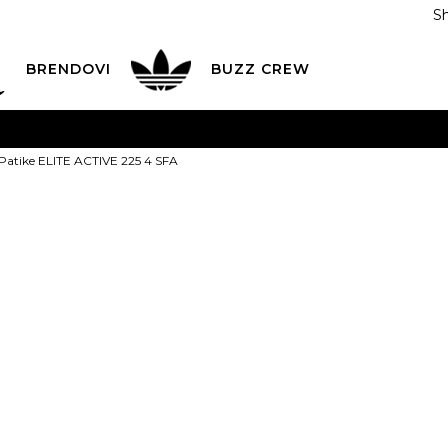
S
DAN
ADIDAS
BRENDOVI
BUZZ
CREW
AVEŠTENJE O PROMENI NAZIVA KOMPANIJE
POGLEDAJ VI
atike ELITE ACTIVE 225 4 SFA
VAŽNO OBAVEŠTENJE ZA POTROŠAČE
POGLEDAJ VIŠE
I NA 9 RATA
Banca Intesa kreditnim karticama
POGLEDAJ 
LACOSTE Pati
POZOVI NAS
011 422 1440
ACTIVE 225 4
ODAJA
kupovina putem administrativne zabrane do 12 rata
3
ili
0,00
RSD na 9 rata koris
Izaberi veličinu: