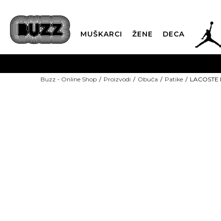
JOR
MUŠKARCI
ŽENE
DECA
OB
Buzz - Online Shop
Proizvodi
Obuća
Patike
LACOSTE P
KUP
SINDIKALNA PR