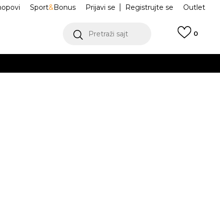
hopovi
Sport
&
Bonus
Prijavi se
Registrujte se
Outlet
Pretraži sajt
0
ŠE
VIŠE
ke ELITE
50SFA0075_5A6
 SFA
.
POGLEDAJ VIŠE
teći Visa ili MasterCard kartice Banca Intesa