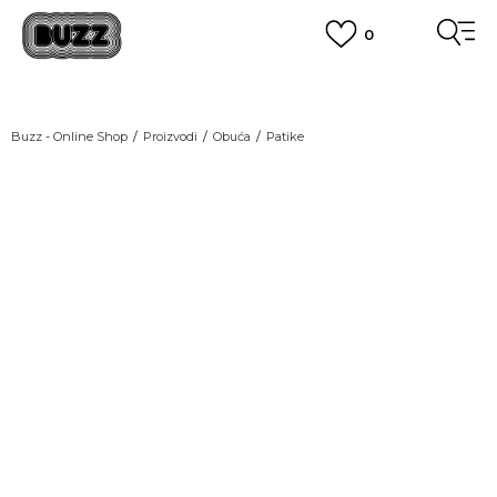
0
OBAVEŠTENJE O PROMENI NAZIVA KOMPANIJE
POGLEDAJ VIŠE
VAŽNO OBAVEŠTENJE ZA POTROŠAČE
Buzz - Online Shop
Proizvodi
Obuća
Patike
POGLEDAJ VIŠE
KUPI NA 9 RATA
Banca Intesa kreditnim karticama
POGLEDAJ VIŠE
POZOVI NAS
011 422 1440
SINDIKALNA PRODAJA
kupovina putem administrativne zabrane do 12 rata.
POGLEDAJ VIŠE