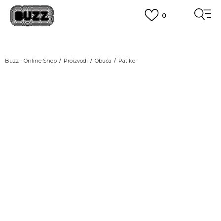
0
OBAVEŠTENJE O PROMENI NAZIVA KOMPANIJE
POGLEDAJ VIŠE
VAŽNO OBAVEŠTENJE ZA POTROŠAČE
Buzz - Online Shop
Proizvodi
Obuća
Patike
POGLEDAJ VIŠE
KUPI NA 9 RATA
Banca Intesa kreditnim karticama
POGLEDAJ VIŠE
POZOVI NAS
011 422 1440
SINDIKALNA PRODAJA
kupovina putem administrativne zabrane do 12 rata.
POGLEDAJ VIŠE