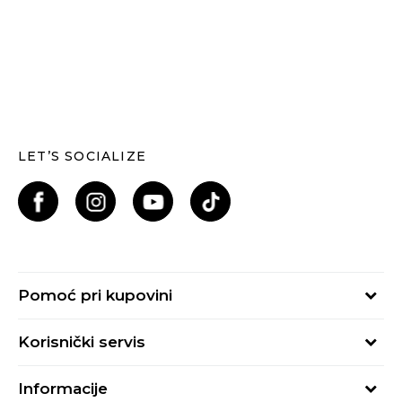
LET’S SOCIALIZE
Pomoć pri kupovini
Kako kupiti
Korisnički servis
Načini plaćanja
Uslovi korišćenja
Plaćanje karticama
Informacije