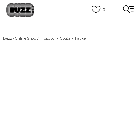
0
OBAVEŠTENJE O PROMENI NAZIVA KOMPANIJE
POGLEDAJ VIŠE
VAŽNO OBAVEŠTENJE ZA POTROŠAČE
Buzz - Online Shop
Proizvodi
Obuća
Patike
POGLEDAJ VIŠE
KUPI NA 9 RATA
Banca Intesa kreditnim karticama
POGLEDAJ VIŠE
POZOVI NAS
011 422 1440
SINDIKALNA PRODAJA
kupovina putem administrativne zabrane do 12 rata.
POGLEDAJ VIŠE