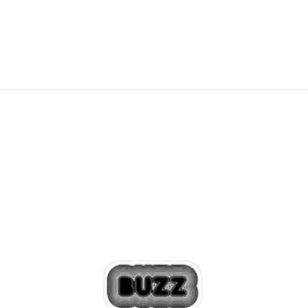
8.999,00
RSD
11.799,00
RSD
Popust
23
%