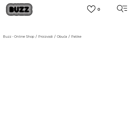
0
OBAVEŠTENJE O PROMENI NAZIVA KOMPANIJE
POGLEDAJ VIŠE
VAŽNO OBAVEŠTENJE ZA POTROŠAČE
Buzz - Online Shop
Proizvodi
Obuća
Patike
POGLEDAJ VIŠE
KUPI NA 9 RATA
Banca Intesa kreditnim karticama
POGLEDAJ VIŠE
POZOVI NAS
011 422 1440
SINDIKALNA PRODAJA
kupovina putem administrativne zabrane do 12 rata.
POGLEDAJ VIŠE