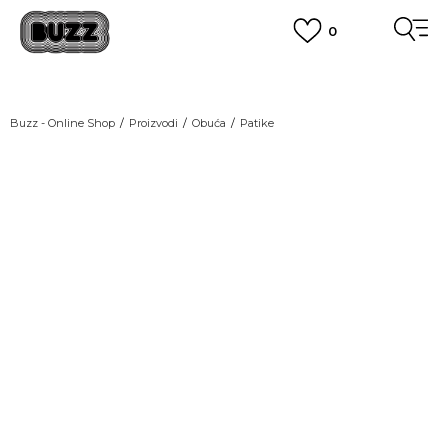
0
OBAVEŠTENJE O PROMENI NAZIVA KOMPANIJE
POGLEDAJ VIŠE
VAŽNO OBAVEŠTENJE ZA POTROŠAČE
Buzz - Online Shop
Proizvodi
Obuća
Patike
POGLEDAJ VIŠE
KUPI NA 9 RATA
Banca Intesa kreditnim karticama
POGLEDAJ VIŠE
POZOVI NAS
011 422 1440
SINDIKALNA PRODAJA
kupovina putem administrativne zabrane do 12 rata.
POGLEDAJ VIŠE